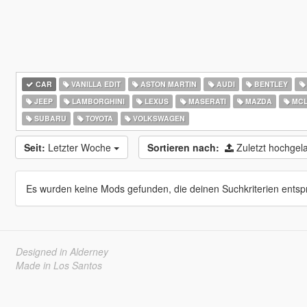
CAR
VANILLA EDIT
ASTON MARTIN
AUDI
BENTLEY
JEEP
LAMBORGHINI
LEXUS
MASERATI
MAZDA
MCL
SUBARU
TOYOTA
VOLKSWAGEN
Seit:
Letzter Woche
Sortieren nach:
Zuletzt hochge
Es wurden keine Mods gefunden, die deinen Suchkriterien entsp
Designed in Alderney
Made in Los Santos