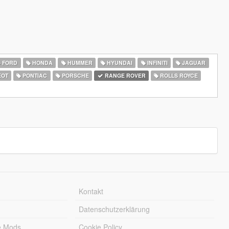
FORD
HONDA
HUMMER
HYUNDAI
INFINITI
JAGUAR
EOT
PONTIAC
PORSCHE
RANGE ROVER
ROLLS ROYCE
Kontakt
Datenschutzerklärung
e Mods
Cookie Policy