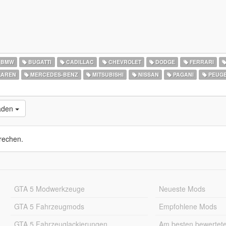
BMW
BUGATTI
CADILLAC
CHEVROLET
DODGE
FERRARI
AREN
MERCEDES-BENZ
MITSUBISHI
NISSAN
PAGANI
PEUG
laden
rechen.
GTA 5 Modwerkzeuge
Neueste Mods
GTA 5 Fahrzeugmods
Empfohlene Mods
GTA 5 Fahrzeuglackierungen
Am besten bewertet