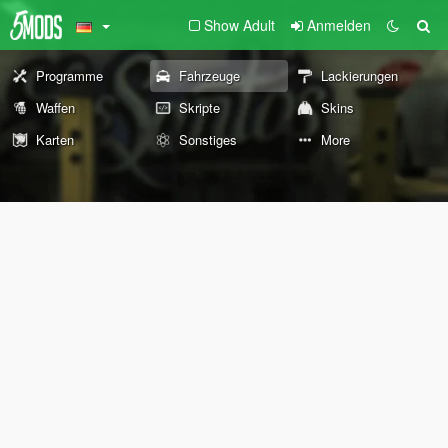
Show Adult
Anmelden
Programme
Fahrzeuge
Lackierungen
Waffen
Skripte
Skins
Karten
Sonstiges
More