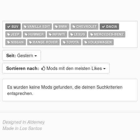
SUV
VANILLA EDIT
BMW
CHEVROLET
DACIA
JEEP
HUMMER
INFINITI
LEXUS
MERCEDES-BENZ
NISSAN
RANGE ROVER
TOYOTA
VOLKSWAGEN
Seit:
Gestern
Sortieren nach:
Mods mit den meisten Likes
Es wurden keine Mods gefunden, die deinen Suchkriterien
entsprechen.
Designed in Alderney
Made in Los Santos