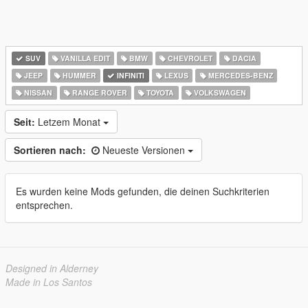
SUV
VANILLA EDIT
BMW
CHEVROLET
DACIA
JEEP
HUMMER
INFINITI
LEXUS
MERCEDES-BENZ
NISSAN
RANGE ROVER
TOYOTA
VOLKSWAGEN
Seit:
Letzem Monat
Sortieren nach:
Neueste Versionen
Es wurden keine Mods gefunden, die deinen Suchkriterien
entsprechen.
Designed in Alderney
Made in Los Santos