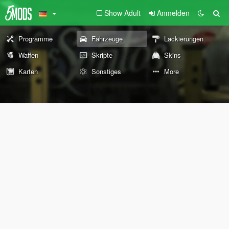
Show Adult
Anmelden
Programme
Fahrzeuge
Lackierungen
Waffen
Skripte
Skins
Karten
Sonstiges
More