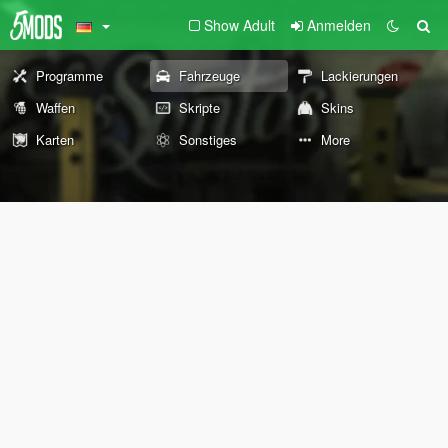
Show Adult
Anmelden
Programme
Fahrzeuge
Lackierungen
Waffen
Skripte
Skins
Karten
Sonstiges
More