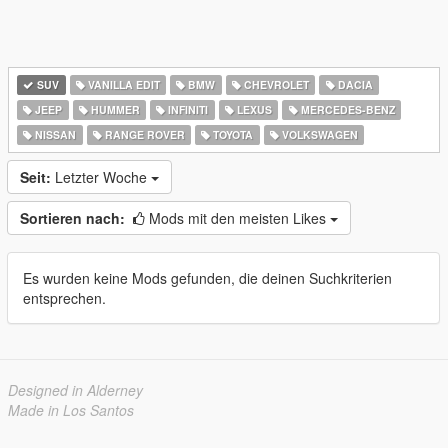
SUV
VANILLA EDIT
BMW
CHEVROLET
DACIA
JEEP
HUMMER
INFINITI
LEXUS
MERCEDES-BENZ
NISSAN
RANGE ROVER
TOYOTA
VOLKSWAGEN
Seit:
Letzter Woche
Sortieren nach:
Mods mit den meisten Likes
Es wurden keine Mods gefunden, die deinen Suchkriterien
entsprechen.
Designed in Alderney
Made in Los Santos