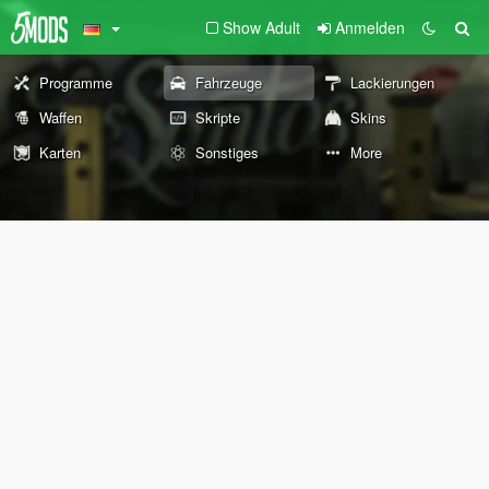
Show Adult
Anmelden
Programme
Fahrzeuge
Lackierungen
Waffen
Skripte
Skins
Karten
Sonstiges
More