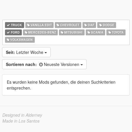
TRUCK
VANILLA EDIT
CHEVROLET
DAF
DODGE
FORD
MERCEDES-BENZ
MITSUBISHI
SCANIA
TOYOTA
VOLKSWAGEN
Seit:
Letzter Woche
Sortieren nach:
Neueste Versionen
Es wurden keine Mods gefunden, die deinen Suchkriterien
entsprechen.
Designed in Alderney
Made in Los Santos