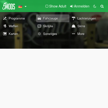
Show Adult
Anmelden
Programme
Fahrzeuge
Lackierungen
Waffen
Skripte
Skins
Karten
Sonstiges
More