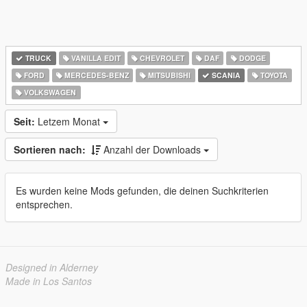
TRUCK
VANILLA EDIT
CHEVROLET
DAF
DODGE
FORD
MERCEDES-BENZ
MITSUBISHI
SCANIA
TOYOTA
VOLKSWAGEN
Seit:
Letzem Monat
Sortieren nach:
Anzahl der Downloads
Es wurden keine Mods gefunden, die deinen Suchkriterien
entsprechen.
Designed in Alderney
Made in Los Santos