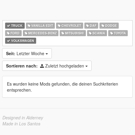
TRUCK
VANILLA EDIT
CHEVROLET
DAF
DODGE
FORD
MERCEDES-BENZ
MITSUBISHI
SCANIA
TOYOTA
VOLKSWAGEN
Seit:
Letzter Woche
Sortieren nach:
Zuletzt hochgeladen
Es wurden keine Mods gefunden, die deinen Suchkriterien
entsprechen.
Designed in Alderney
Made in Los Santos