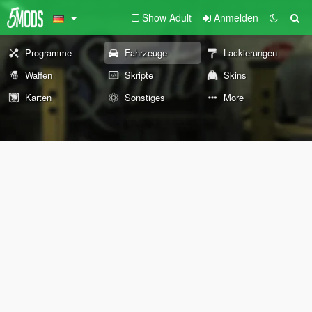
Show Adult
Anmelden
Programme
Fahrzeuge
Lackierungen
Waffen
Skripte
Skins
Karten
Sonstiges
More