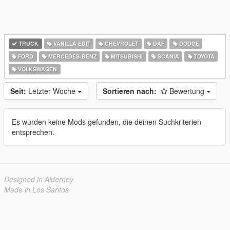
TRUCK
VANILLA EDIT
CHEVROLET
DAF
DODGE
FORD
MERCEDES-BENZ
MITSUBISHI
SCANIA
TOYOTA
VOLKSWAGEN
Seit:
Letzter Woche
Sortieren nach:
Bewertung
Es wurden keine Mods gefunden, die deinen Suchkriterien
entsprechen.
Designed in Alderney
Made in Los Santos