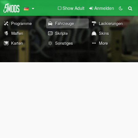
Show Adult
Anmelden
Programme
Fahrzeuge
Lackierungen
Waffen
Skripte
Skins
Karten
Sonstiges
More