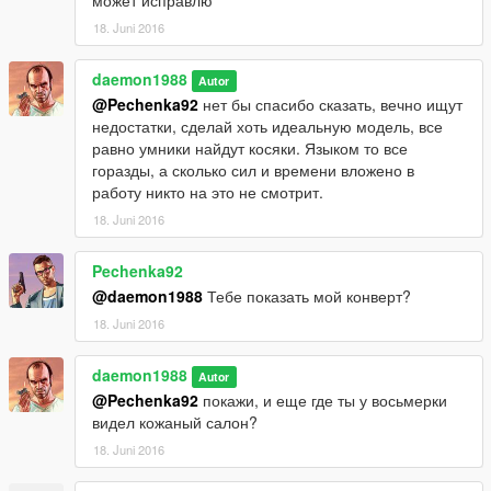
18. Juni 2016
daemon1988
Autor
@Pechenka92
нет бы спасибо сказать, вечно ищут
недостатки, сделай хоть идеальную модель, все
равно умники найдут косяки. Языком то все
горазды, а сколько сил и времени вложено в
работу никто на это не смотрит.
18. Juni 2016
Pechenka92
@daemon1988
Тебе показать мой конверт?
18. Juni 2016
daemon1988
Autor
@Pechenka92
покажи, и еще где ты у восьмерки
видел кожаный салон?
18. Juni 2016