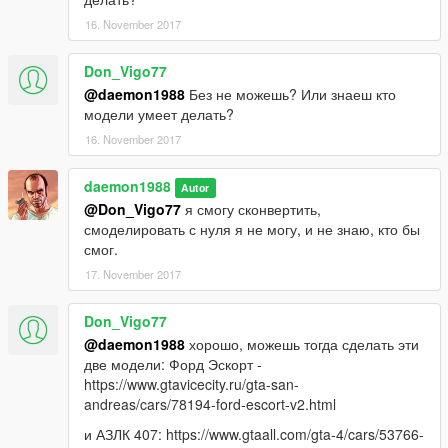
16. November 2017
Don_Vigo77
@daemon1988
Без не можешь? Или знаеш кто
модели умеет делать?
16. November 2017
daemon1988
Autor
@Don_Vigo77
я смогу сконвертить,
смоделировать с нуля я не могу, и не знаю, кто бы
смог.
17. November 2017
Don_Vigo77
@daemon1988
хорошо, можешь тогда сделать эти
две модели: Форд Эскорт -
https://www.gtavicecity.ru/gta-san-
andreas/cars/78194-ford-escort-v2.html
и АЗЛК 407: https://www.gtaall.com/gta-4/cars/53766-