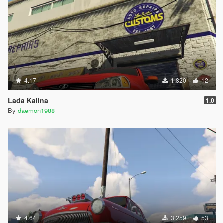
4.17
1.820
12
Lada Kalina
1.0
By
daemon1988
4.64
3.259
53