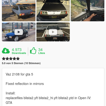
4.973
34
Downloads
Likes
5.0 von 5 Sternen (10 Stimmen)
Vaz 2108 for gta 5
Fixed reflection in mirrors
Install:
replacefiles blista2.yft blista2_hi.yft blista2.ytd in Open IV:
GTA