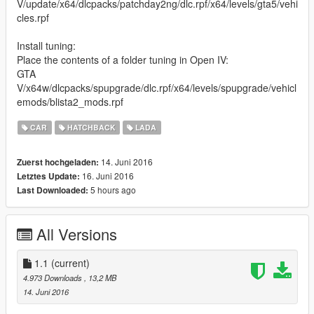
V/update/x64/dlcpacks/patchday2ng/dlc.rpf/x64/levels/gta5/vehi
cles.rpf
Install tuning:
Place the contents of a folder tuning in Open IV:
GTA
V/x64w/dlcpacks/spupgrade/dlc.rpf/x64/levels/spupgrade/vehicl
emods/blista2_mods.rpf
CAR
HATCHBACK
LADA
14. Juni 2016
Zuerst hochgeladen:
16. Juni 2016
Letztes Update:
5 hours ago
Last Downloaded:
All Versions
1.1
(current)
4.973 Downloads
, 13,2 MB
14. Juni 2016