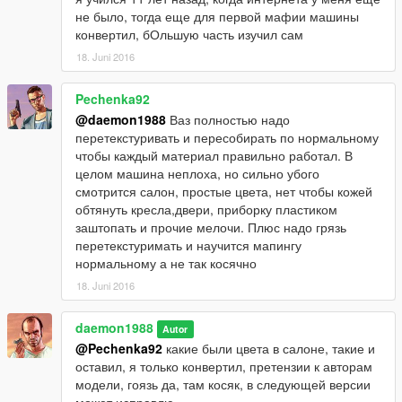
не было, тогда еще для первой мафии машины
конвертил, бОльшую часть изучил сам
18. Juni 2016
Pechenka92
@daemon1988
Ваз полностью надо
перетекстуривать и пересобирать по нормальному
чтобы каждый материал правильно работал. В
целом машина неплоха, но сильно убого
смотрится салон, простые цвета, нет чтобы кожей
обтянуть кресла,двери, приборку пластиком
заштопать и прочие мелочи. Плюс надо грязь
перетекстуримать и научится мапингу
нормальному а не так косячно
18. Juni 2016
daemon1988
Autor
@Pechenka92
какие были цвета в салоне, такие и
оставил, я только конвертил, претензии к авторам
модели, гоязь да, там косяк, в следующей версии
может исправлю