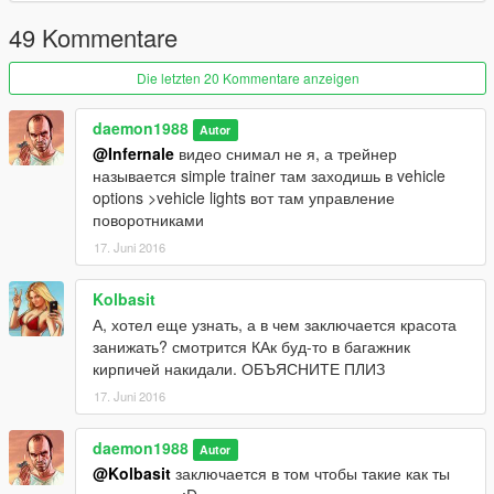
49 Kommentare
Die letzten 20 Kommentare anzeigen
daemon1988
Autor
@Infernale
видео снимал не я, а трейнер
называется simple trainer там заходишь в vehicle
options >vehicle lights вот там управление
поворотниками
17. Juni 2016
Kolbasit
А, хотел еще узнать, а в чем заключается красота
занижать? смотрится КАк буд-то в багажник
кирпичей накидали. ОБЪЯСНИТЕ ПЛИЗ
17. Juni 2016
daemon1988
Autor
@Kolbasit
заключается в том чтобы такие как ты