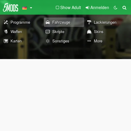
Show Adult
Anmelden
Programme
Fahrzeuge
Lackierungen
Waffen
Skripte
Skins
Karten
Sonstiges
More