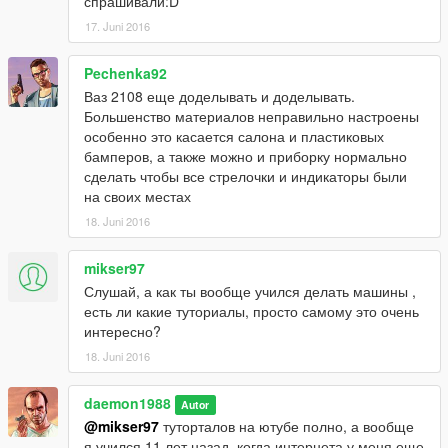
спрашивали:D
17. Juni 2016
Pechenka92
Ваз 2108 еще доделывать и доделывать.
Большенство материалов неправильно настроены
особенно это касается салона и пластиковых
бамперов, а также можно и приборку нормально
сделать чтобы все стрелочки и индикаторы были
на своих местах
18. Juni 2016
mikser97
Слушай, а как ты вообще учился делать машины ,
есть ли какие туториалы, просто самому это очень
интересно?
18. Juni 2016
daemon1988
Autor
@mikser97
туторталов на ютубе полно, а вообще
я учился 11 лет назад, когда интернета у меня еще