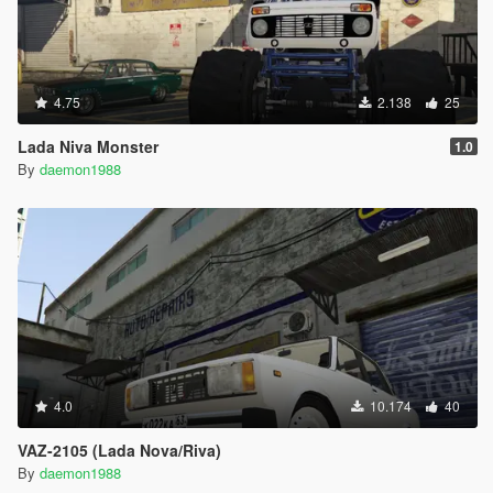
4.75
2.138
25
Lada Niva Monster
1.0
By
daemon1988
4.0
10.174
40
VAZ-2105 (Lada Nova/Riva)
By
daemon1988