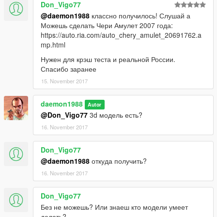
Don_Vigo77
@daemon1988
классно получилось! Слушай а
Можешь сделать Чери Амулет 2007 года:
https://auto.ria.com/auto_chery_amulet_20691762.a
mp.html
Нужен для крэш теста и реальной России.
Спасибо заранее
15. November 2017
daemon1988
Autor
@Don_Vigo77
3d модель есть?
16. November 2017
Don_Vigo77
@daemon1988
откуда получить?
16. November 2017
Don_Vigo77
Без не можешь? Или знаеш кто модели умеет
делать?