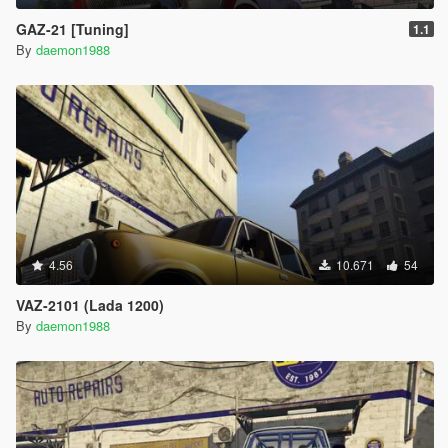
GAZ-21 [Tuning]
1.1
By
daemon1988
4.56
10.671
54
VAZ-2101 (Lada 1200)
By
daemon1988