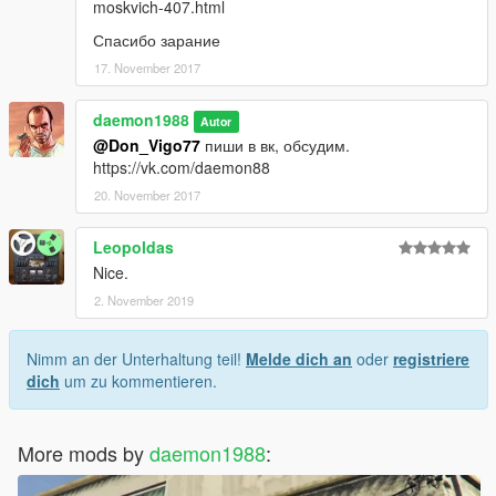
moskvich-407.html
Спасибо зарание
17. November 2017
daemon1988
Autor
@Don_Vigo77
пиши в вк, обсудим.
https://vk.com/daemon88
20. November 2017
Leopoldas
Nice.
2. November 2019
Nimm an der Unterhaltung teil!
Melde dich an
oder
registriere
dich
um zu kommentieren.
More mods by
daemon1988
: