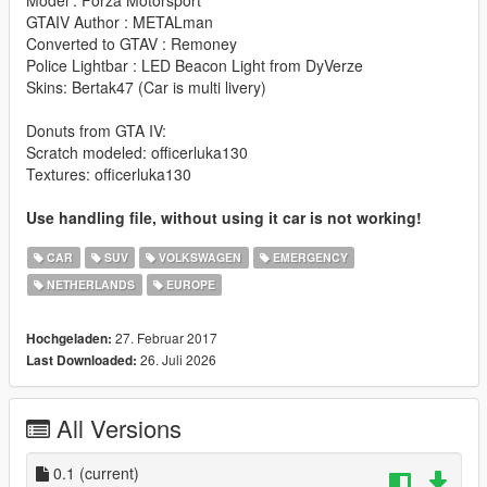
Model : Forza Motorsport
GTAIV Author : METALman
Converted to GTAV : Remoney
Police Lightbar : LED Beacon Light from DyVerze
Skins: Bertak47 (Car is multi livery)
Donuts from GTA IV:
Scratch modeled: officerluka130
Textures: officerluka130
Use handling file, without using it car is not working!
CAR
SUV
VOLKSWAGEN
EMERGENCY
NETHERLANDS
EUROPE
27. Februar 2017
Hochgeladen:
26. Juli 2026
Last Downloaded:
All Versions
0.1
(current)