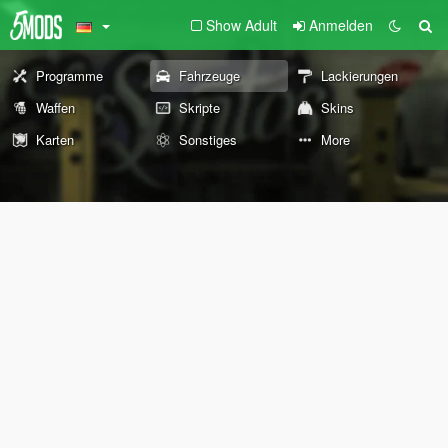
Show Adult
Anmelden
Programme
Fahrzeuge
Lackierungen
Waffen
Skripte
Skins
Karten
Sonstiges
More