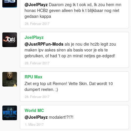
@JoelPlayz
Daarom zeg ik t ook xd, Ik zou hem mn
honac HCB2 geven alleen heb k t blijkbaar nog niet
gedaan kappa
28. Februar 2017
JoelPlayz
@JustRPFun-Mods
als je nou die hc2b legit zou
maken ipv askes siren als basis voor je els te
gebruiken, of had 't op zn minst netjes ge-edged!
28. Februar 2017
RPU Max
Ziet erg top uit Remon! Vette Skin. Dat wordt 10
dumpert reeten. ;)
28. Februar 2017
World MC
@JoelPlayz
modalert!?!?!
1. März 2017