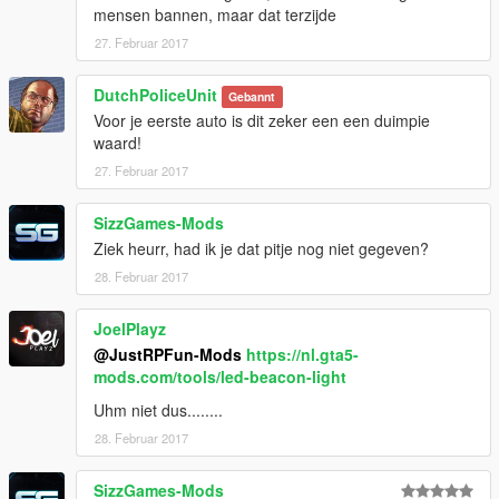
mensen bannen, maar dat terzijde
27. Februar 2017
DutchPoliceUnit
Gebannt
Voor je eerste auto is dit zeker een een duimpie
waard!
27. Februar 2017
SizzGames-Mods
Ziek heurr, had ik je dat pitje nog niet gegeven?
28. Februar 2017
JoelPlayz
@JustRPFun-Mods
https://nl.gta5-
mods.com/tools/led-beacon-light
Uhm niet dus........
28. Februar 2017
SizzGames-Mods