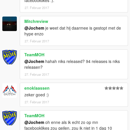
facebooklikes :).
27. Februar 2017
Mitchreview
@Jochem
je weet dat hij daarmee is gestopt met de
hype enzo
27. Februar 2017
TeamMOH
@Jochem
hahah niks released? 94 releases is niks
releasen?
27. Februar 2017
enoklaassen
zeker goed :)
27. Februar 2017
TeamMOH
@Jochem
oh enne als ik echt zo op mn
facebooklikes zou geilen, zou ik niet in 1 dag 10