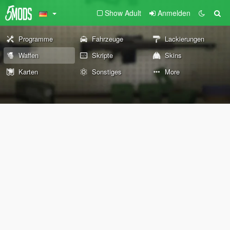
Show Adult
Anmelden
Programme
Fahrzeuge
Lackierungen
Waffen
Skripte
Skins
Karten
Sonstiges
More