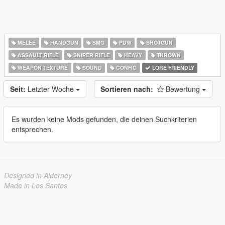
MELEE
HANDGUN
SMG
PDW
SHOTGUN
ASSAULT RIFLE
SNIPER RIFLE
HEAVY
THROWN
WEAPON TEXTURE
SOUND
CONFIG
LORE FRIENDLY
Seit:
Letzter Woche
Sortieren nach:
Bewertung
Es wurden keine Mods gefunden, die deinen Suchkriterien
entsprechen.
Designed in Alderney
Made in Los Santos