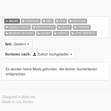
MELEE
HANDGUN
SMG
PDW
SHOTGUN
ASSAULT RIFLE
SNIPER RIFLE
HEAVY
THROWN
WEAPON TEXTURE
SOUND
CONFIG
LORE FRIENDLY
Seit:
Gestern
Sortieren nach:
Zuletzt hochgeladen
Es wurden keine Mods gefunden, die deinen Suchkriterien
entsprechen.
Designed in Alderney
Made in Los Santos