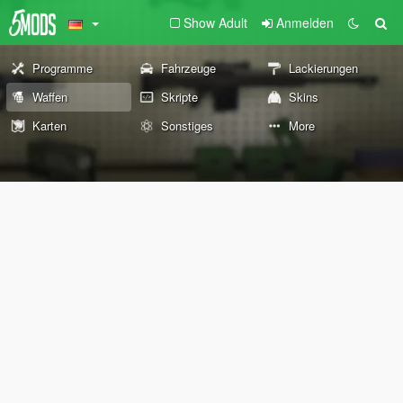
Show Adult
Anmelden
Programme
Fahrzeuge
Lackierungen
Waffen
Skripte
Skins
Karten
Sonstiges
More