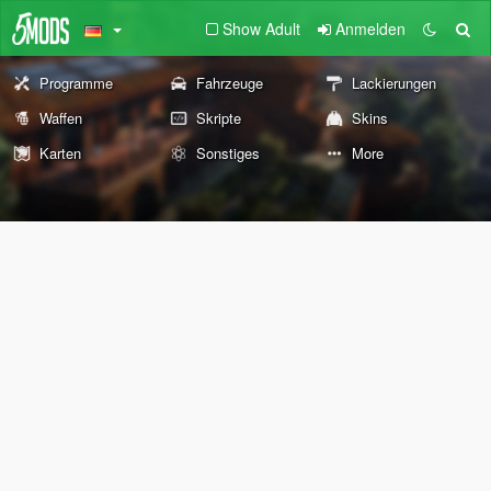
Show Adult
Anmelden
Programme
Fahrzeuge
Lackierungen
Waffen
Skripte
Skins
Karten
Sonstiges
More