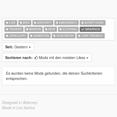
CAR
BIKE
AIRCRAFT
EMERGENCY
SCRIPT HOOK
TRAINER
MISSION
SKIN
CLOTHING
GRAPHICS
JEWELLERY
ANIMATION
VEGETATION
LORE FRIENDLY
Seit:
Gestern
Sortieren nach:
Mods mit den meisten Likes
Es wurden keine Mods gefunden, die deinen Suchkriterien
entsprechen.
Designed in Alderney
Made in Los Santos