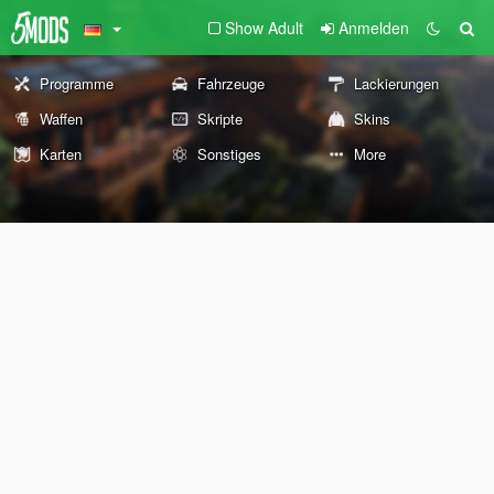
Show Adult
Anmelden
Programme
Fahrzeuge
Lackierungen
Waffen
Skripte
Skins
Karten
Sonstiges
More