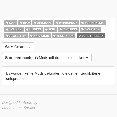
CAR
BIKE
AIRCRAFT
EMERGENCY
SCRIPT HOOK
TRAINER
MISSION
SKIN
CLOTHING
GRAPHICS
JEWELLERY
ANIMATION
VEGETATION
LORE FRIENDLY
Seit:
Gestern
Sortieren nach:
Mods mit den meisten Likes
Es wurden keine Mods gefunden, die deinen Suchkriterien
entsprechen.
Designed in Alderney
Made in Los Santos