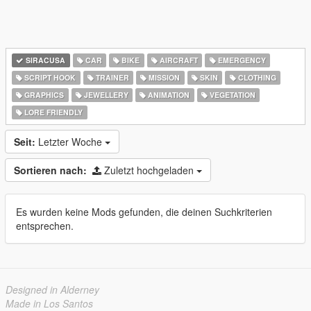
SIRACUSA
CAR
BIKE
AIRCRAFT
EMERGENCY
SCRIPT HOOK
TRAINER
MISSION
SKIN
CLOTHING
GRAPHICS
JEWELLERY
ANIMATION
VEGETATION
LORE FRIENDLY
Seit:
Letzter Woche
Sortieren nach:
Zuletzt hochgeladen
Es wurden keine Mods gefunden, die deinen Suchkriterien
entsprechen.
Designed in Alderney
Made in Los Santos