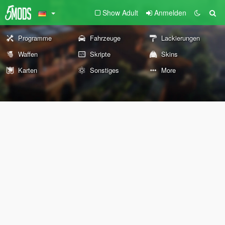
Show Adult
Anmelden
Programme
Fahrzeuge
Lackierungen
Waffen
Skripte
Skins
Karten
Sonstiges
More