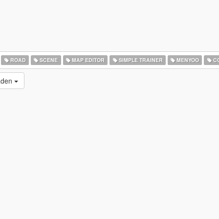
ROAD
SCENE
MAP EDITOR
SIMPLE TRAINER
MENYOO
CO
laden