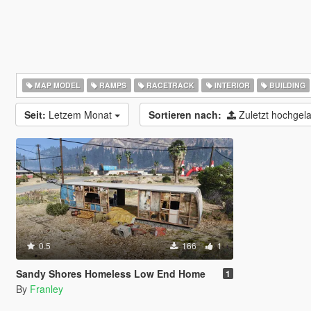
MAP MODEL
RAMPS
RACETRACK
INTERIOR
BUILDING
Seit:
Letzem Monat
Sortieren nach:
Zuletzt hochge
0.5
166
1
Sandy Shores Homeless Low End Home
1
By
Franley