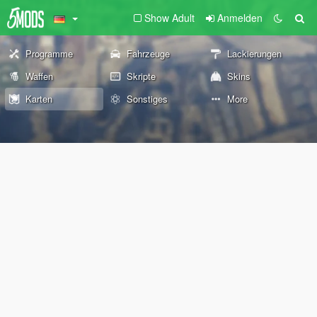
Show Adult
Anmelden
Programme
Fahrzeuge
Lackierungen
Waffen
Skripte
Skins
Karten
Sonstiges
More