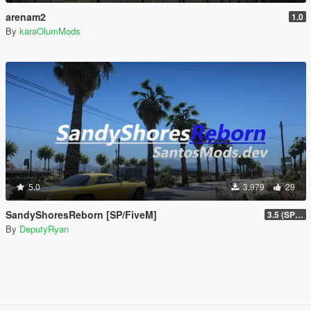
arenam2
1.0
By
karaOlumMods
5.0
3.979
29
SandyShoresReborn [SP/FiveM]
3.5 (SP/FiveM)
By
DeputyRyan