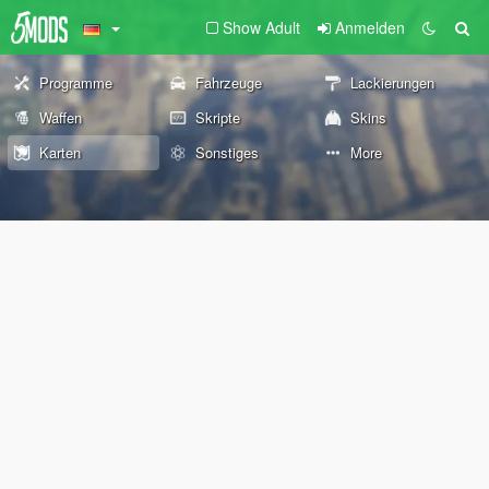
Show Adult
Anmelden
Programme
Fahrzeuge
Lackierungen
Waffen
Skripte
Skins
Karten
Sonstiges
More