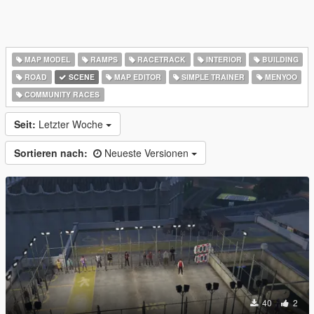
MAP MODEL
RAMPS
RACETRACK
INTERIOR
BUILDING
ROAD
SCENE
MAP EDITOR
SIMPLE TRAINER
MENYOO
COMMUNITY RACES
Seit:
Letzter Woche
Sortieren nach:
Neueste Versionen
40
2