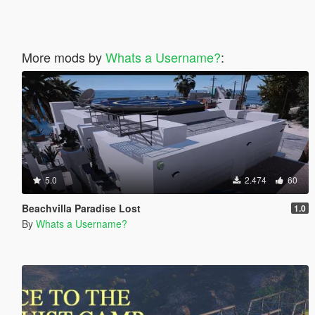
More mods by
Whats a Username?
:
5.0
2.474
60
Beachvilla Paradise Lost
1.0
By
Whats a Username?