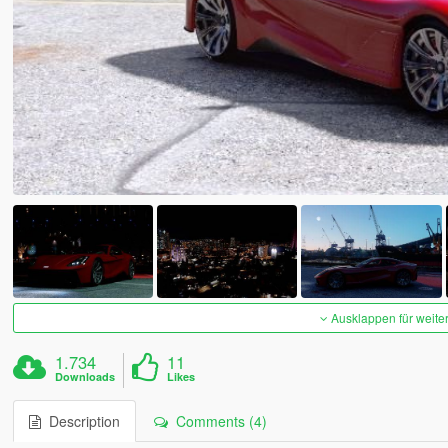
Ausklappen für weite
1.734
11
Downloads
Likes
Description
Comments (4)