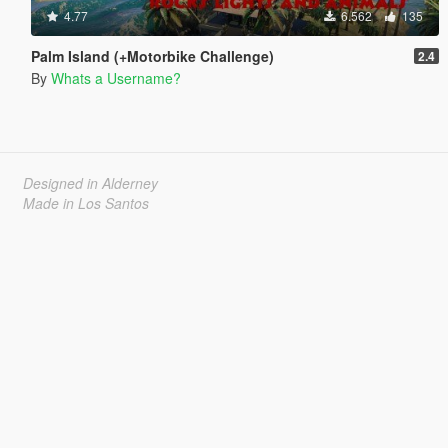
4.77
6.562
135
Palm Island (+Motorbike Challenge)
2.4
By
Whats a Username?
Designed in Alderney
Made in Los Santos