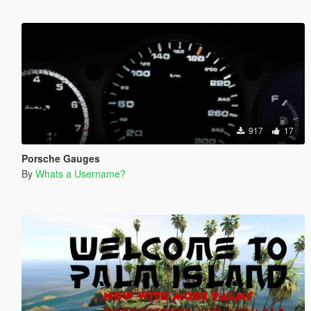
917
17
Porsche Gauges
By
Whats a Username?