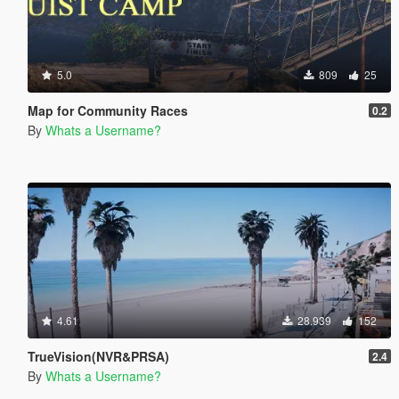
5.0
809
25
Map for Community Races
0.2
By
Whats a Username?
4.61
28.939
152
TrueVision(NVR&PRSA)
2.4
By
Whats a Username?