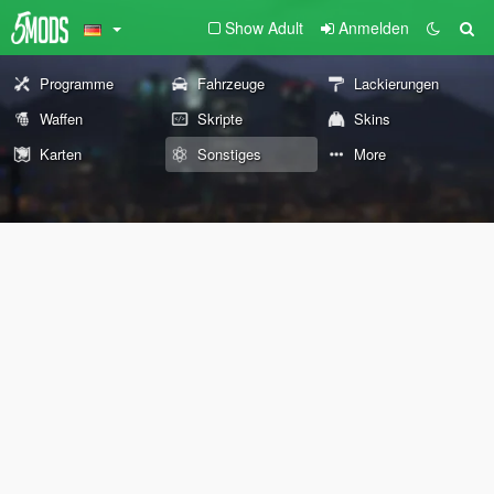
Show Adult
Anmelden
Programme
Fahrzeuge
Lackierungen
Waffen
Skripte
Skins
Karten
Sonstiges
More