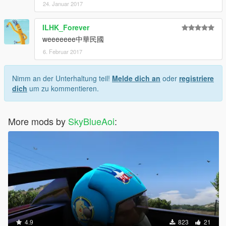
24. Januar 2017
ILHK_Forever
weeeeeee中華民國
6. Februar 2017
Nimm an der Unterhaltung teil!
Melde dich an
oder
registriere
dich
um zu kommentieren.
More mods by
SkyBlueAoi
:
4.9
823
21