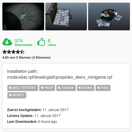
974
8
Downloads
Likes
4.63 von 5 Sternen (4 Stimmen)
Installation path:
mods\x64c.rpf\levels\gta5\props\lev_des\v_minigame.rpf
MISC TEXTURE
PROP
TAIWAN
CHINA
ASIA
MONEY
11. Januar 2017
Zuerst hochgeladen:
11. Januar 2017
Letztes Update:
6 hours ago
Last Downloaded: