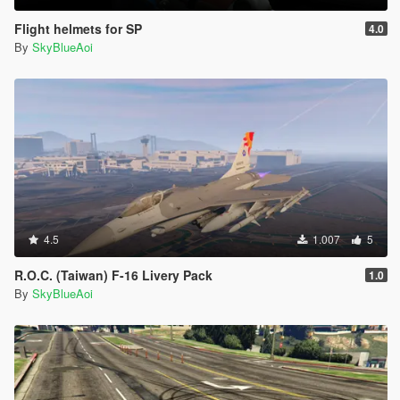
Flight helmets for SP
4.0
By
SkyBlueAoi
4.5
1.007
5
R.O.C. (Taiwan) F-16 Livery Pack
1.0
By
SkyBlueAoi