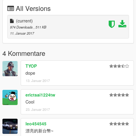
All Versions
(current)
974 Downloads
, 511 KB
11. Januar 2017
4 Kommentare
TYOP
dope
13. Januar 2017
erictsai1224tw
Cool
23. Januar 2017
leo454545
漂亮的新台幣~