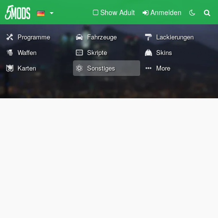
Show Adult
Anmelden
Programme
Fahrzeuge
Lackierungen
Waffen
Skripte
Skins
Karten
Sonstiges
More