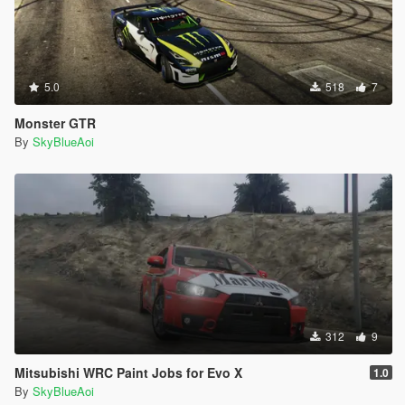
5.0
518
7
Monster GTR
By
SkyBlueAoi
312
9
Mitsubishi WRC Paint Jobs for Evo X
1.0
By
SkyBlueAoi