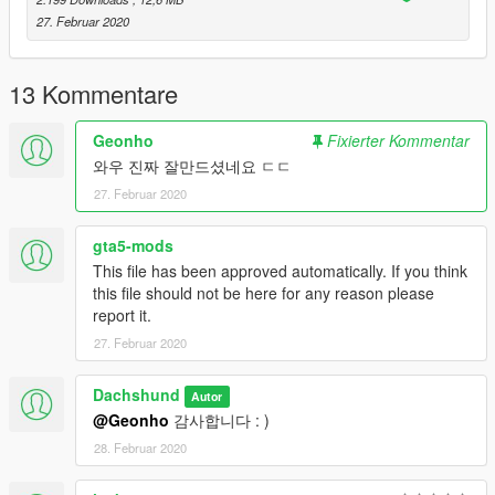
27. Februar 2020
13 Kommentare
Geonho
Fixierter Kommentar
와우 진짜 잘만드셨네요 ㄷㄷ
27. Februar 2020
gta5-mods
This file has been approved automatically. If you think
this file should not be here for any reason please
report it.
27. Februar 2020
Dachshund
Autor
@Geonho
감사합니다 : )
28. Februar 2020