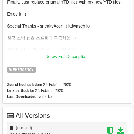
Finally, Just replace original YTD files with my new YTD files.
Enjoy It : )
Special Thanks - sneakyAcorn (tkdwnsehtk)
한국 소방 벤츠 스프린터 구급차입니다.
확인된 버그 : 텍스쳐 버그 (수정불가)
Show Full Description
제작자 디스코드 : Dachshund#1222
EMERGENCY
27. Februar 2020
Zuerst hochgeladen:
27. Februar 2020
Letztes Update:
vor 2 Tagen
Last Downloaded:
All Versions
(current)
2.199 Downloads
, 12,6 MB