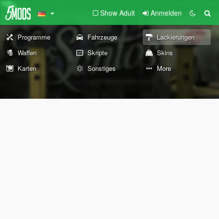
Show Adult
Anmelden
Programme
Fahrzeuge
Lackierungen
Waffen
Skripte
Skins
Karten
Sonstiges
More