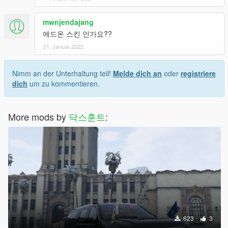
mwnjendajang
에드온 스킨 인가요??
21. Januar 2022
Nimm an der Unterhaltung teil!
Melde dich an
oder
registriere
dich
um zu kommentieren.
More mods by
닥스훈트
:
623
3