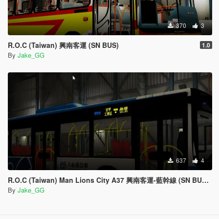
370
3
R.O.C (Taiwan) 興南客運 (SN BUS)
1.0
By
Jake_GG
637
4
R.O.C (Taiwan) Man Lions City A37 興南客運-藍幹線 (SN BUS BLUE LINE)
By
Jake_GG