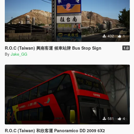
432
1
R.O.C (Taiwan) 興南客運 候車站牌 Bus Stop Sign
1.0
By
Jake_GG
581
4
R.O.C (Taiwan) 和欣客運 Panoramico DD 2009 6X2