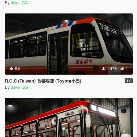
By
Jake_GG
5.0
1.476
1
R.O.C (Taiwan) 首都客運 (Toyota小巴)
1.0
By
Jake_GG