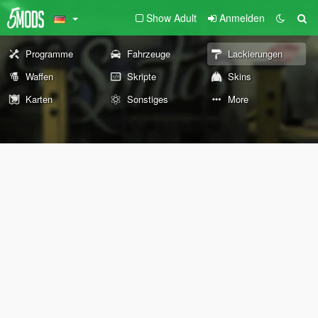
Show Adult
Anmelden
Programme
Fahrzeuge
Lackierungen
Waffen
Skripte
Skins
Karten
Sonstiges
More