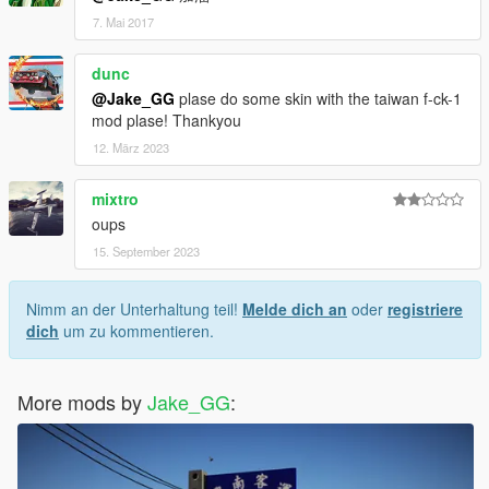
7. Mai 2017
dunc
@Jake_GG
plase do some skin with the taiwan f-ck-1
mod plase! Thankyou
12. März 2023
mixtro
oups
15. September 2023
Nimm an der Unterhaltung teil!
Melde dich an
oder
registriere
dich
um zu kommentieren.
More mods by
Jake_GG
: