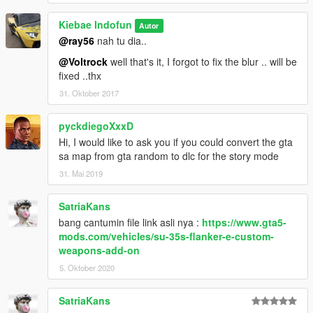
Kiebae Indofun
Autor
@ray56
nah tu dia..
@Voltrock
well that's it, I forgot to fix the blur .. will be
fixed ..thx
31. Oktober 2017
pyckdiegoXxxD
Hi, I would like to ask you if you could convert the gta
sa map from gta random to dlc for the story mode
31. Mai 2019
SatriaKans
bang cantumin file link asli nya :
https://www.gta5-
mods.com/vehicles/su-35s-flanker-e-custom-
weapons-add-on
5. Oktober 2020
SatriaKans