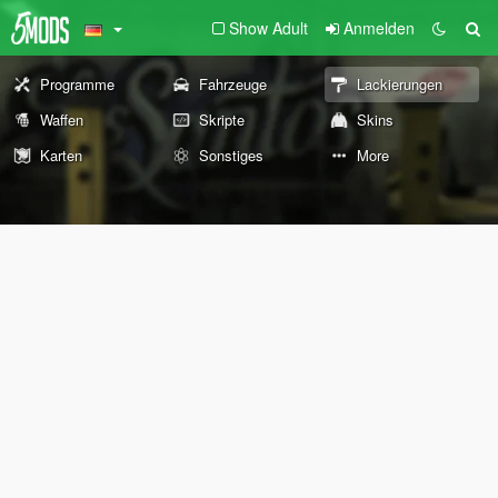
Show Adult
Anmelden
Programme
Fahrzeuge
Lackierungen
Waffen
Skripte
Skins
Karten
Sonstiges
More