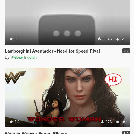
5.0
8.346
51
Lamborghini Aventador - Need for Speed Rival
2.2
By
Kiebae Indofun
5.0
973
19
Wonder Woman Sound Effects
1.0