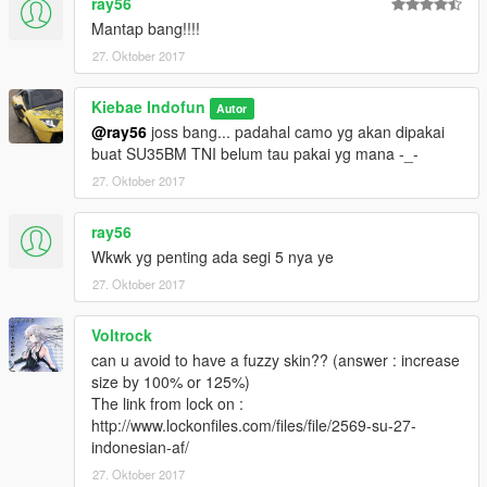
ray56
Mantap bang!!!!
27. Oktober 2017
Kiebae Indofun
Autor
@ray56
joss bang... padahal camo yg akan dipakai
buat SU35BM TNI belum tau pakai yg mana -_-
27. Oktober 2017
ray56
Wkwk yg penting ada segi 5 nya ye
27. Oktober 2017
Voltrock
can u avoid to have a fuzzy skin?? (answer : increase
size by 100% or 125%)
The link from lock on :
http://www.lockonfiles.com/files/file/2569-su-27-
indonesian-af/
27. Oktober 2017