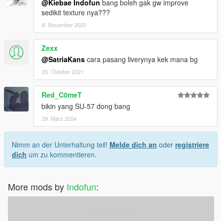
@Kiebae Indofun
bang boleh gak gw improve
sedikit texture nya???
8. November 2020
Zexx
@SatriaKans
cara pasang liverynya kek mana bg
25. Oktober 2021
Red_C0meT
bikin yang SU-57 dong bang
29. März 2024
Nimm an der Unterhaltung teil!
Melde dich an
oder
registriere
dich
um zu kommentieren.
More mods by
Indofun
: