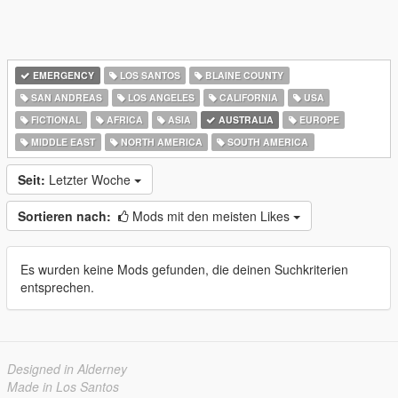
EMERGENCY
LOS SANTOS
BLAINE COUNTY
SAN ANDREAS
LOS ANGELES
CALIFORNIA
USA
FICTIONAL
AFRICA
ASIA
AUSTRALIA
EUROPE
MIDDLE EAST
NORTH AMERICA
SOUTH AMERICA
Seit:
Letzter Woche
Sortieren nach:
Mods mit den meisten Likes
Es wurden keine Mods gefunden, die deinen Suchkriterien
entsprechen.
Designed in Alderney
Made in Los Santos