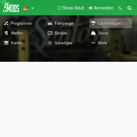
Show Adult
Anmelden
Programme
Fahrzeuge
Lackierungen
Waffen
Skripte
Skins
Karten
Sonstiges
More