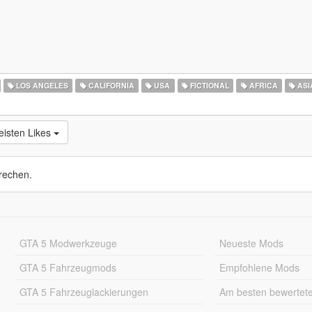
LOS ANGELES
CALIFORNIA
USA
FICTIONAL
AFRICA
ASI
isten Likes
rechen.
GTA 5 Modwerkzeuge
Neueste Mods
GTA 5 Fahrzeugmods
Empfohlene Mods
GTA 5 Fahrzeuglackierungen
Am besten bewertet