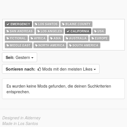
EMERGENCY
LOS SANTOS
BLAINE COUNTY
SAN ANDREAS
LOS ANGELES
CALIFORNIA
USA
FICTIONAL
AFRICA
ASIA
AUSTRALIA
EUROPE
MIDDLE EAST
NORTH AMERICA
SOUTH AMERICA
Seit:
Gestern
Sortieren nach:
Mods mit den meisten Likes
Es wurden keine Mods gefunden, die deinen Suchkriterien
entsprechen.
Designed in Alderney
Made in Los Santos