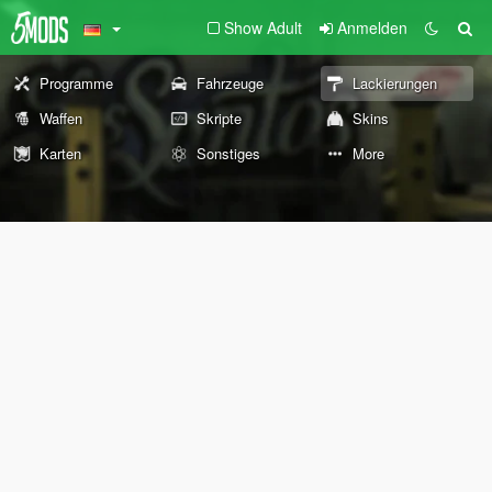
Show Adult
Anmelden
Programme
Fahrzeuge
Lackierungen
Waffen
Skripte
Skins
Karten
Sonstiges
More