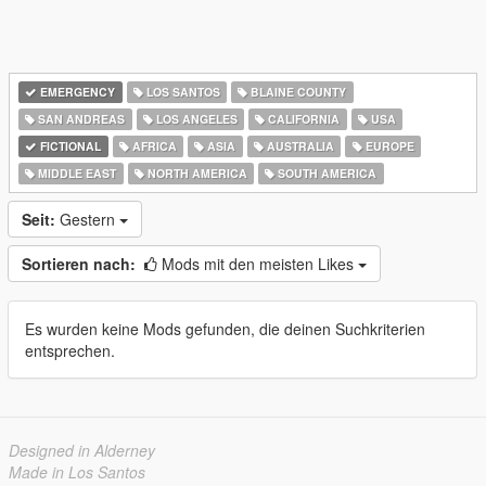
EMERGENCY
LOS SANTOS
BLAINE COUNTY
SAN ANDREAS
LOS ANGELES
CALIFORNIA
USA
FICTIONAL
AFRICA
ASIA
AUSTRALIA
EUROPE
MIDDLE EAST
NORTH AMERICA
SOUTH AMERICA
Seit:
Gestern
Sortieren nach:
Mods mit den meisten Likes
Es wurden keine Mods gefunden, die deinen Suchkriterien
entsprechen.
Designed in Alderney
Made in Los Santos