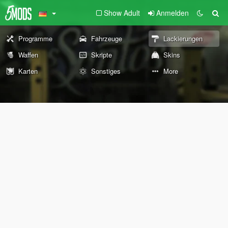
Show Adult
Anmelden
Programme
Fahrzeuge
Lackierungen
Waffen
Skripte
Skins
Karten
Sonstiges
More