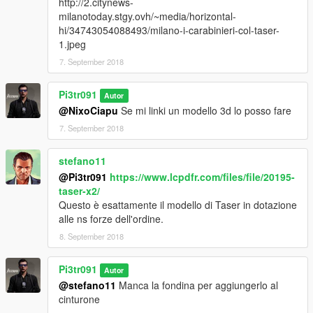
http://2.citynews-
milanotoday.stgy.ovh/~media/horizontal-
hi/34743054088493/milano-i-carabinieri-col-taser-
1.jpeg
7. September 2018
Pi3tr091
Autor
@NixoCiapu
Se mi linki un modello 3d lo posso fare
7. September 2018
stefano11
@Pi3tr091
https://www.lcpdfr.com/files/file/20195-
taser-x2/
Questo è esattamente il modello di Taser in dotazione
alle ns forze dell'ordine.
8. September 2018
Pi3tr091
Autor
@stefano11
Manca la fondina per aggiungerlo al
cinturone