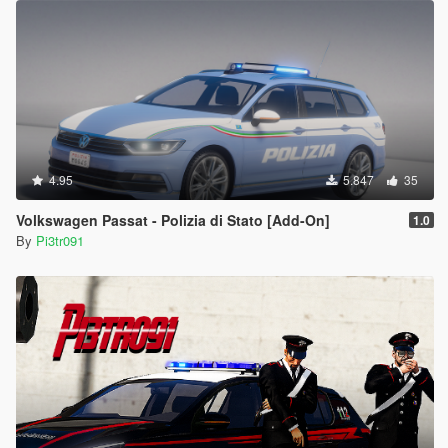
4.95
5.847
35
Volkswagen Passat - Polizia di Stato [Add-On]
1.0
By
Pi3tr091