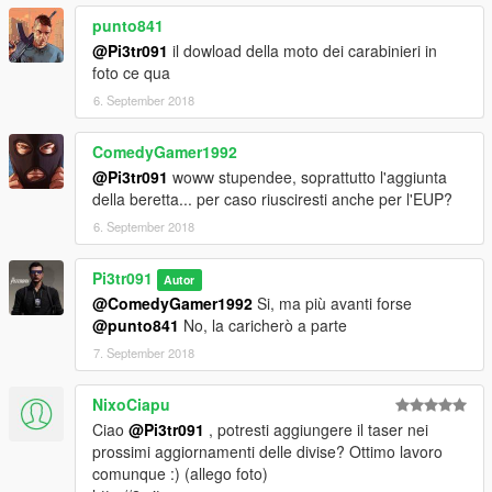
punto841
@Pi3tr091
il dowload della moto dei carabinieri in
foto ce qua
6. September 2018
ComedyGamer1992
@Pi3tr091
woww stupendee, soprattutto l'aggiunta
della beretta... per caso riusciresti anche per l'EUP?
6. September 2018
Pi3tr091
Autor
@ComedyGamer1992
Si, ma più avanti forse
@punto841
No, la caricherò a parte
7. September 2018
NixoCiapu
Ciao
@Pi3tr091
, potresti aggiungere il taser nei
prossimi aggiornamenti delle divise? Ottimo lavoro
comunque :) (allego foto)