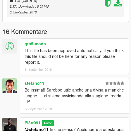
1.0
(current)
2.371 Downloads
, 6,55 MB
6. September 2018
16 Kommentare
gta5-mods
This file has been approved automatically. If you think
this file should not be here for any reason please
report it.
6. September 2018
stefano11
Bellissima!! Sarebbe utile anche una divisa a maniche
lunghe..... ci stiamo avvicinando alla stagione fredda!
:-P
6. September 2018
Pi3tr091
Autor
@stefano11
In che senso? Aggiungere a questa una