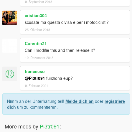
9. September 2018
cristian304
scusate ma questa divisa è per i motociclisti?
25. Oktober 2018
Corentin21
Can i modifie this and then release it?
10. Dezember 2018
francecso
@Pi3tr091
funziona eup?
9. Februar 2021
Nimm an der Unterhaltung teil!
Melde dich an
oder
registriere
dich
um zu kommentieren.
More mods by
Pi3tr091
: