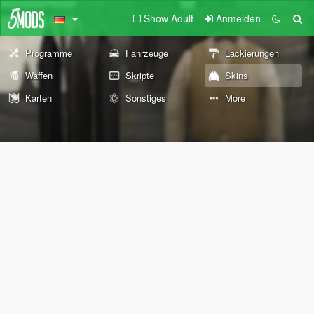
Show Adult
Anmelden
Programme
Fahrzeuge
Lackierungen
Waffen
Skripte
Skins
Karten
Sonstiges
More