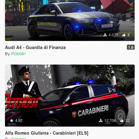
4.071
8
Audi A4 - Guardia di Finanza
1.0
By
Pi3tr091
4.92
12.706
32
Alfa Romeo Giulietta - Carabinieri [ELS]