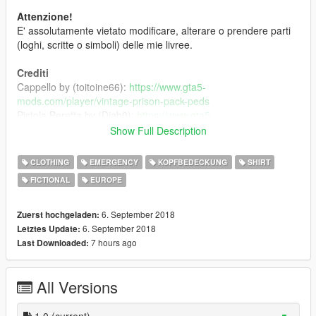
Attenzione!
E' assolutamente vietato modificare, alterare o prendere parti
(loghi, scritte o simboli) delle mie livree.
Crediti
Cappello by (toitoine66):
https://www.gta5-
mods.com/player/vintage-prison-pack-peds
Pistola Beretta by (Diab0):
https://www.gta5-
mods.com/weapons/beretta-m9-black-chrome-versions
Show Full Description
Se il mio lavoro vi piace vi chiedo gentilmente di mettere un
CLOTHING
EMERGENCY
KOPFBEDECKUNG
SHIRT
pollice in su alla mia pagina:
FICTIONAL
EUROPE
https://www.facebook.com/Pi3tr091
Per richieste o consigli usate la funzione rispondi così mi arriva
la notifica!
6. September 2018
Zuerst hochgeladen:
6. September 2018
Letztes Update:
7 hours ago
Last Downloaded:
All Versions