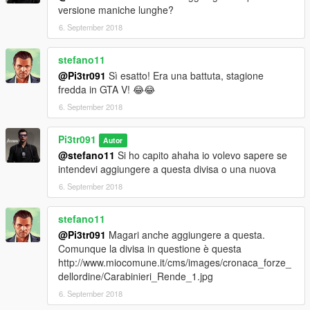
versione maniche lunghe?
6. September 2018
stefano11
@Pi3tr091
Sì esatto! Era una battuta, stagione
fredda in GTA V! 😂😂
6. September 2018
Pi3tr091
Autor
@stefano11
Si ho capito ahaha io volevo sapere se
intendevi aggiungere a questa divisa o una nuova
6. September 2018
stefano11
@Pi3tr091
Magari anche aggiungere a questa.
Comunque la divisa in questione è questa
http://www.miocomune.it/cms/images/cronaca_forze_
dellordine/Carabinieri_Rende_1.jpg
6. September 2018