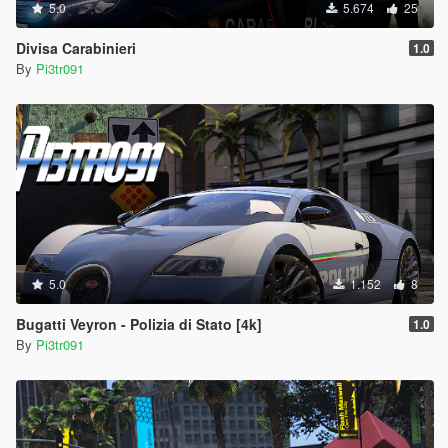
5.0
5.674
25
Divisa Carabinieri
1.0
By
Pi3tr091
5.0
1.152
8
Bugatti Veyron - Polizia di Stato [4k]
1.0
By
Pi3tr091