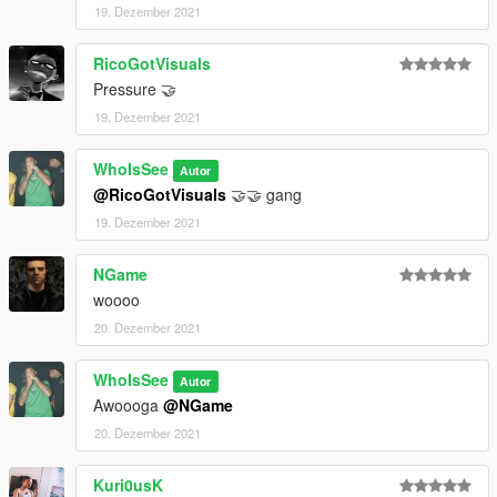
19. Dezember 2021
RicoGotVisuals
Pressure 🤝
19. Dezember 2021
WhoIsSee
Autor
@RicoGotVisuals
🤝🤝 gang
19. Dezember 2021
NGame
woooo
20. Dezember 2021
WhoIsSee
Autor
Awoooga
@NGame
20. Dezember 2021
Kuri0usK