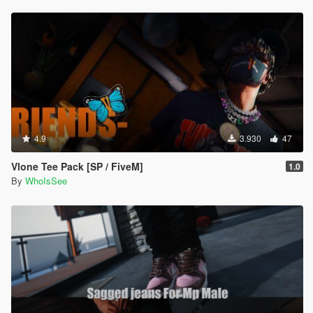
4.9
3.930
47
Vlone Tee Pack [SP / FiveM]
1.0
By
WhoIsSee