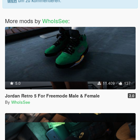
dich
um zu kommentieren.
More mods by
WhoIsSee
:
5.0
11.409
137
Jordan Retro 5 For Freemode Male & Female
2.0
By
WhoIsSee