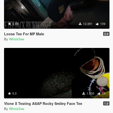
4.95
12.391
109
Loose Tee For MP Male
2.0
By
WhoIsSee
5.0
1.030
19
Vlone X Testing ASAP Rocky Smiley Face Tee
1.0
By
WhoIsSee