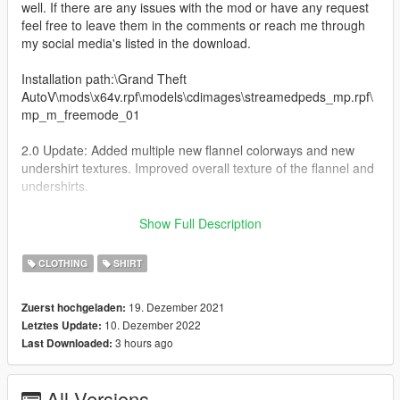
well. If there are any issues with the mod or have any request
feel free to leave them in the comments or reach me through
my social media's listed in the download.
Installation path:\Grand Theft
AutoV\mods\x64v.rpf\models\cdimages\streamedpeds_mp.rpf\
mp_m_freemode_01
2.0 Update: Added multiple new flannel colorways and new
undershirt textures. Improved overall texture of the flannel and
undershirts.
Thanks for downloading my mod, stay tuned for more creations
Show Full Description
in the future .
CLOTHING
SHIRT
19. Dezember 2021
Zuerst hochgeladen:
10. Dezember 2022
Letztes Update:
3 hours ago
Last Downloaded:
All Versions