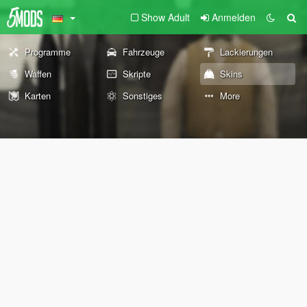
Show Adult
Anmelden
Programme
Fahrzeuge
Lackierungen
Waffen
Skripte
Skins
Karten
Sonstiges
More