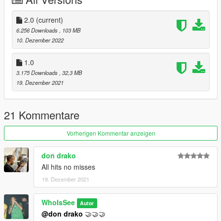
2.0
(current)
6.256 Downloads
, 103 MB
10. Dezember 2022
1.0
3.175 Downloads
, 32,3 MB
19. Dezember 2021
21 Kommentare
Vorherigen Kommentar anzeigen
don drako
All hits no misses
19. Dezember 2021
WhoIsSee
Autor
@don drako
🤝🤝🤝