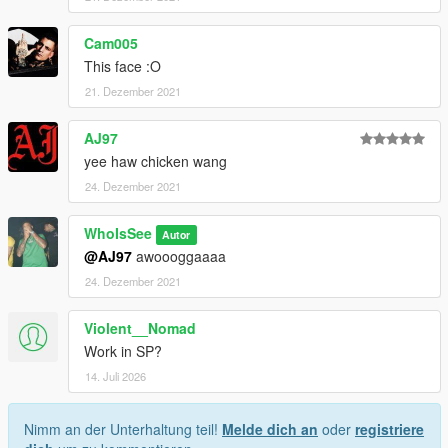
Cam005
This face :O
21. Dezember 2021
AJ97
yee haw chicken wang
24. Dezember 2021
WhoIsSee
Autor
@AJ97
awoooggaaaa
24. Dezember 2021
Violent__Nomad
Work in SP?
14. Juli 2026
Nimm an der Unterhaltung teil!
Melde dich an
oder
registriere