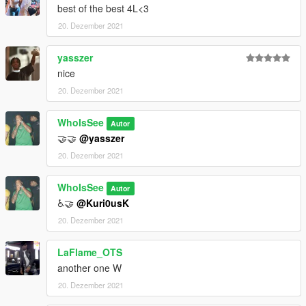
best of the best 4L<3
20. Dezember 2021
yasszer
nice
20. Dezember 2021
WhoIsSee
Autor
🤝🤝
@yasszer
20. Dezember 2021
WhoIsSee
Autor
♿️🤝
@Kuri0usK
20. Dezember 2021
LaFlame_OTS
another one W
20. Dezember 2021