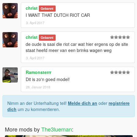
christ
Gebannt
I WANT THAT DUTCH RIOT CAR
3. April 2017
christ
Gebannt
de oude is saai die riot car wat hier ergens op de site
staat heefd meer van een brinks wagen weg
3. April 2017
Ramonsterrr
Dit is zo'n goed model!
26. Januar 2018
Nimm an der Unterhaltung teil!
Melde dich an
oder
registriere
dich
um zu kommentieren.
More mods by
The3lueman
: