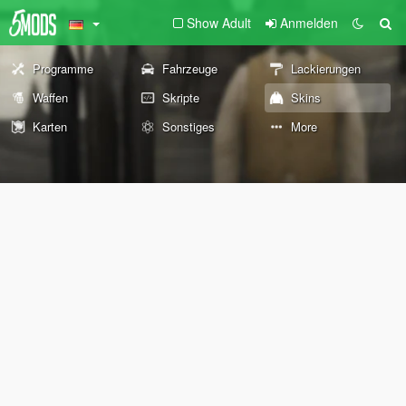
Show Adult
Anmelden
Programme
Fahrzeuge
Lackierungen
Waffen
Skripte
Skins
Karten
Sonstiges
More