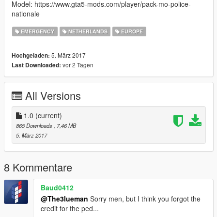
Model: https://www.gta5-mods.com/player/pack-mo-police-
nationale
EMERGENCY
NETHERLANDS
EUROPE
5. März 2017
Hochgeladen:
vor 2 Tagen
Last Downloaded:
All Versions
1.0
(current)
865 Downloads
, 7,46 MB
5. März 2017
8 Kommentare
Baud0412
@The3lueman
Sorry men, but I think you forgot the
credit for the ped...