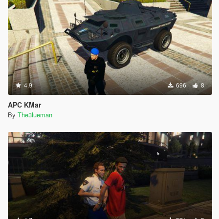
4.9
696
8
APC KMar
By
The3lueman