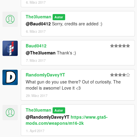
6. März 2017
The3lueman
Autor
@Baud0412
Sorry, credits are added :)
6. März 2017
Baud0412
@The3lueman
Thank's ;)
7. März 2017
RandomlyDaveyYT
What gun do you use there? Out of curiosity. The
model is awsome! Love it <3
29. März 2017
The3lueman
Autor
@RandomlyDaveyYT
https://www.gta5-
mods.com/weapons/m16-2k
1. April 2017