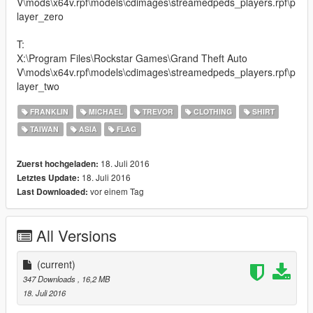
V\mods\x64v.rpf\models\cdimages\streamedpeds_players.rpf\p
layer_zero
T:
X:\Program Files\Rockstar Games\Grand Theft Auto
V\mods\x64v.rpf\models\cdimages\streamedpeds_players.rpf\p
layer_two
FRANKLIN
MICHAEL
TREVOR
CLOTHING
SHIRT
TAIWAN
ASIA
FLAG
18. Juli 2016
Zuerst hochgeladen:
18. Juli 2016
Letztes Update:
vor einem Tag
Last Downloaded:
All Versions
(current)
347 Downloads
, 16,2 MB
18. Juli 2016