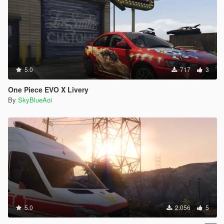
5.0
717
3
One Piece EVO X Livery
By
SkyBlueAoi
5.0
2.056
5