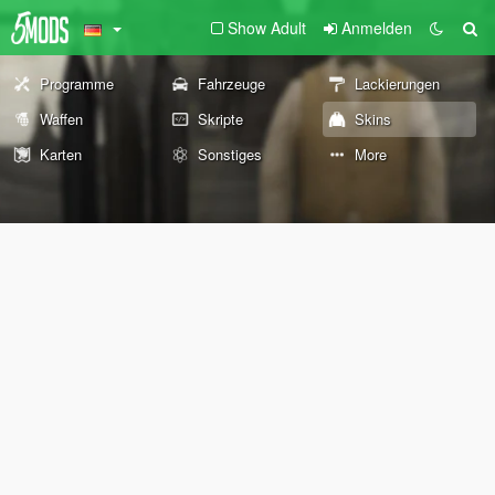
Show Adult
Anmelden
Programme
Fahrzeuge
Lackierungen
Waffen
Skripte
Skins
Karten
Sonstiges
More