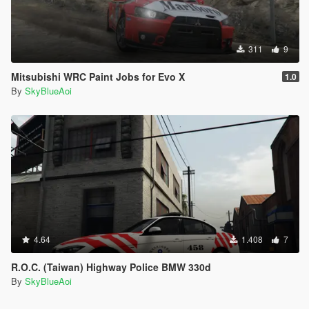
311
9
Mitsubishi WRC Paint Jobs for Evo X
1.0
By
SkyBlueAoi
4.64
1.408
7
R.O.C. (Taiwan) Highway Police BMW 330d
By
SkyBlueAoi