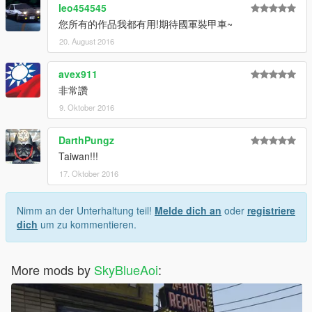
leo454545
您所有的作品我都有用!期待國軍裝甲車~
20. August 2016
avex911
非常讚
9. Oktober 2016
DarthPungz
Taiwan!!!
17. Oktober 2016
Nimm an der Unterhaltung teil!
Melde dich an
oder
registriere
dich
um zu kommentieren.
More mods by
SkyBlueAoi
: