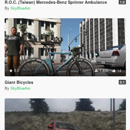
R.O.C. (Taiwan) Mercedes-Benz Sprinter Ambulance
1.0
By
SkyBlueAoi
5.0
1.406
14
Giant Bicycles
0.1
By
SkyBlueAoi