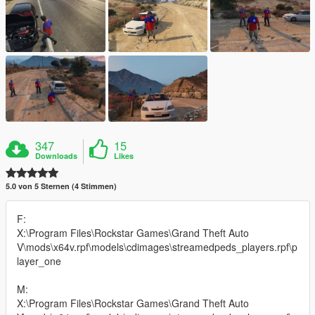
347
15
Downloads
Likes
5.0 von 5 Sternen (4 Stimmen)
F:
X:\Program Files\Rockstar Games\Grand Theft Auto
V\mods\x64v.rpf\models\cdimages\streamedpeds_players.rpf\p
layer_one
M:
X:\Program Files\Rockstar Games\Grand Theft Auto