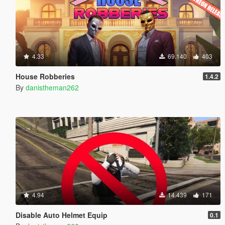
4.33
69.140
403
House Robberies
1.4.2
By
danistheman262
4.94
14.439
171
Disable Auto Helmet Equip
0.1