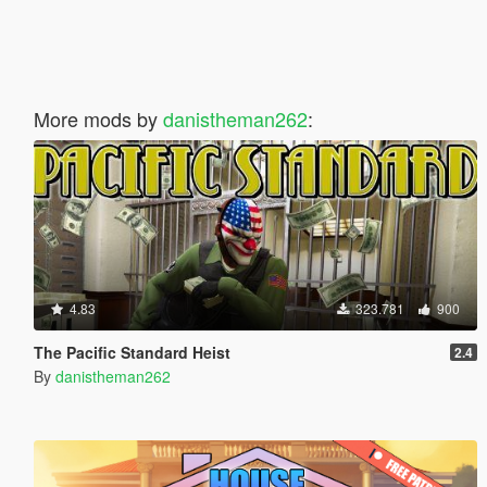
More mods by
danistheman262
:
4.83
323.781
900
The Pacific Standard Heist
2.4
By
danistheman262