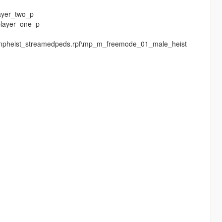
ayer_two_p
player_one_p
s\mpheist_streamedpeds.rpf\mp_m_freemode_01_male_heist