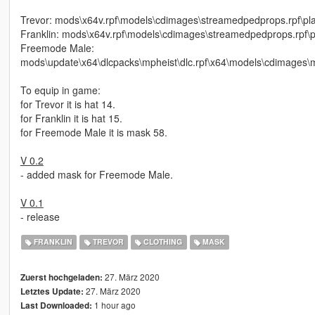
Trevor: mods\x64v.rpf\models\cdimages\streamedpedprops.rpf\pl
Franklin: mods\x64v.rpf\models\cdimages\streamedpedprops.rpf\
Freemode Male:
mods\update\x64\dlcpacks\mpheist\dlc.rpf\x64\models\cdimage
To equip in game:
for Trevor it is hat 14.
for Franklin it is hat 15.
for Freemode Male it is mask 58.
V 0.2
- added mask for Freemode Male.
V 0.1
- release
FRANKLIN
TREVOR
CLOTHING
MASK
27. März 2020
Zuerst hochgeladen:
27. März 2020
Letztes Update:
1 hour ago
Last Downloaded: