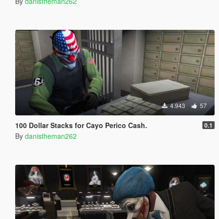
By
danistheman262
4.943
57
100 Dollar Stacks for Cayo Perico Cash.
0.1
By
danistheman262