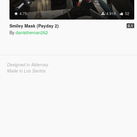
4.75
4.916
52
Smiley Mask (Payday 2)
0.1
By
danistheman262
Designed in Alderney
Made in Los Santos