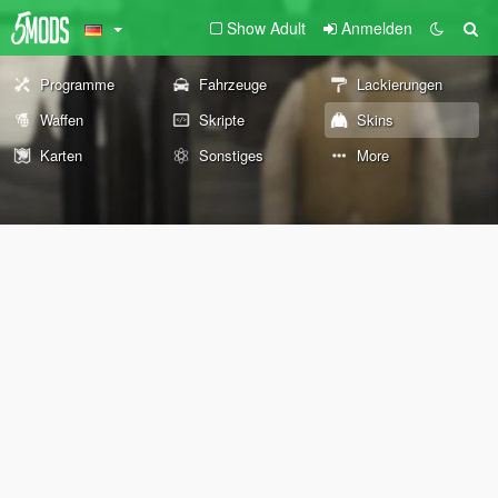
Show Adult
Anmelden
Programme
Fahrzeuge
Lackierungen
Waffen
Skripte
Skins
Karten
Sonstiges
More