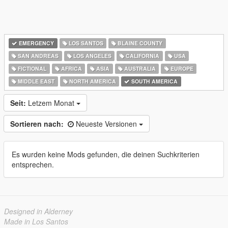
EMERGENCY
LOS SANTOS
BLAINE COUNTY
SAN ANDREAS
LOS ANGELES
CALIFORNIA
USA
FICTIONAL
AFRICA
ASIA
AUSTRALIA
EUROPE
MIDDLE EAST
NORTH AMERICA
SOUTH AMERICA
Seit:
Letzem Monat
Sortieren nach:
Neueste Versionen
Es wurden keine Mods gefunden, die deinen Suchkriterien
entsprechen.
Designed in Alderney
Made in Los Santos