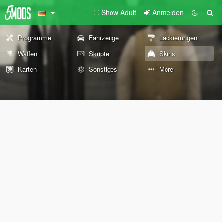
Show Adult
Anmelden
Programme
Fahrzeuge
Lackierungen
Waffen
Skripte
Skins
Karten
Sonstiges
More