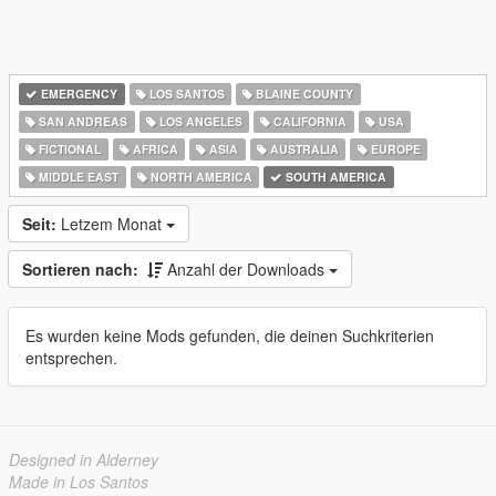
EMERGENCY
LOS SANTOS
BLAINE COUNTY
SAN ANDREAS
LOS ANGELES
CALIFORNIA
USA
FICTIONAL
AFRICA
ASIA
AUSTRALIA
EUROPE
MIDDLE EAST
NORTH AMERICA
SOUTH AMERICA
Seit:
Letzem Monat
Sortieren nach:
Anzahl der Downloads
Es wurden keine Mods gefunden, die deinen Suchkriterien
entsprechen.
Designed in Alderney
Made in Los Santos