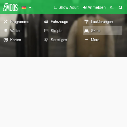
Show Adult
Anmelden
Programme
Fahrzeuge
Lackierungen
Waffen
Skripte
Skins
Karten
Sonstiges
More