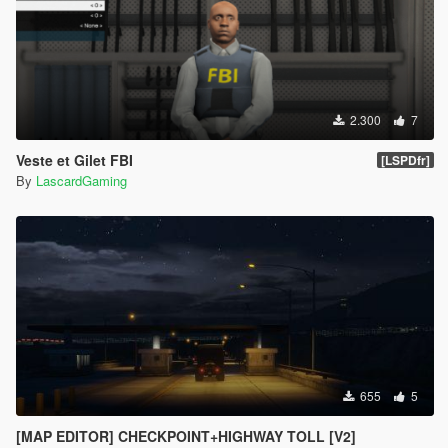
2.300
7
Veste et Gilet FBI
[LSPDfr]
By
LascardGaming
655
5
[MAP EDITOR] CHECKPOINT+HIGHWAY TOLL [V2]