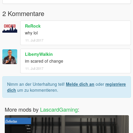
2 Kommentare
ReRock
why lol
11. Juli 2017
LibertyWalkin
im scared of change
11. Juli 2017
Nimm an der Unterhaltung teil!
Melde dich an
oder
registriere
dich
um zu kommentieren.
More mods by
LascardGaming
: