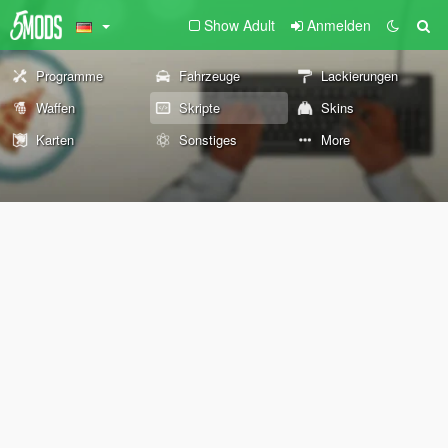
Show Adult
Anmelden
Programme
Fahrzeuge
Lackierungen
Waffen
Skripte
Skins
Karten
Sonstiges
More