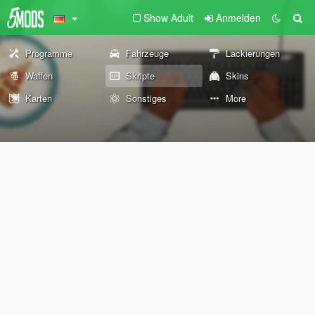
Show Adult
Anmelden
Programme
Fahrzeuge
Lackierungen
Waffen
Skripte
Skins
Karten
Sonstiges
More