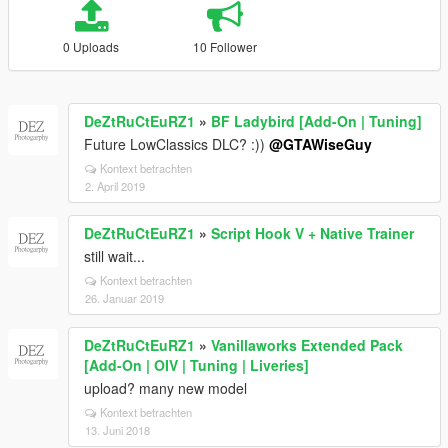
0 Uploads
10 Follower
DeZtRuCtEuRZ1
»
BF Ladybird [Add-On | Tuning]
Future LowClassics DLC? :))
@GTAWiseGuy
Kontext betrachten
2. April 2019
DeZtRuCtEuRZ1
»
Script Hook V + Native Trainer
still wait...
Kontext betrachten
26. Januar 2019
DeZtRuCtEuRZ1
»
Vanillaworks Extended Pack
[Add-On | OIV | Tuning | Liveries]
upload? many new model
Kontext betrachten
13. Juni 2018