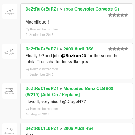
DeZtRuCtEuRZ1
»
1960 Chevrolet Corvette C1
Magnifique !
Kontext betrachten
9. September 2016
DeZtRuCtEuRZ1
»
2009 Audi RS6
Finally ! Good job.
@Bozkurt20
for the sound in
think. The schafter looks like great.
Kontext betrachten
4. September 2016
DeZtRuCtEuRZ1
»
Mercedes-Benz CLS 500
(W219) [Add-On / Replace]
I love it, very nice ! @DragoN77
Kontext betrachten
15. August 2016
DeZtRuCtEuRZ1
»
2006 Audi RS4