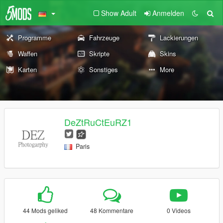
Show Adult
Anmelden
Programme
Fahrzeuge
Lackierungen
Waffen
Skripte
Skins
Karten
Sonstiges
More
DeZtRuCtEuRZ1
Paris
44 Mods geliked
48 Kommentare
0 Videos