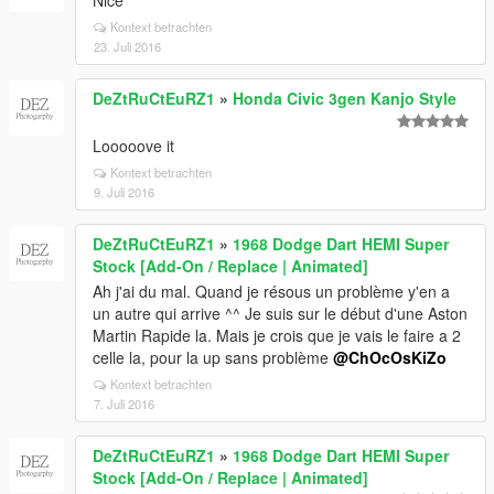
Nice
Kontext betrachten
23. Juli 2016
DeZtRuCtEuRZ1
»
Honda Civic 3gen Kanjo Style
Looooove it
Kontext betrachten
9. Juli 2016
DeZtRuCtEuRZ1
»
1968 Dodge Dart HEMI Super
Stock [Add-On / Replace | Animated]
Ah j'ai du mal. Quand je résous un problème y'en a
un autre qui arrive ^^ Je suis sur le début d'une Aston
Martin Rapide la. Mais je crois que je vais le faire a 2
celle la, pour la up sans problème
@ChOcOsKiZo
Kontext betrachten
7. Juli 2016
DeZtRuCtEuRZ1
»
1968 Dodge Dart HEMI Super
Stock [Add-On / Replace | Animated]