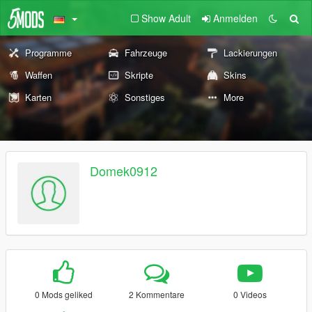
Show Adult
Anmelden
Programme
Fahrzeuge
Lackierungen
Waffen
Skripte
Skins
Karten
Sonstiges
More
Domek0912
0 Mods geliked
2 Kommentare
0 Videos