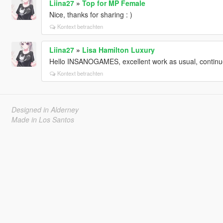
Liina27
»
Top for MP Female
Nice, thanks for sharing : )
Kontext betrachten
Liina27
»
Lisa Hamilton Luxury
Hello INSANOGAMES, excellent work as usual, continue
Kontext betrachten
Designed in Alderney
Made in Los Santos