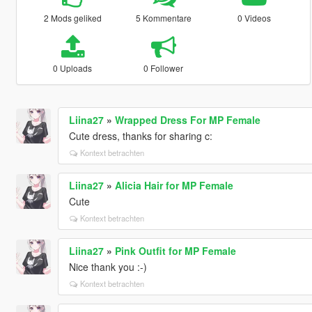
2 Mods geliked
5 Kommentare
0 Videos
0 Uploads
0 Follower
Liina27
»
Wrapped Dress For MP Female
Cute dress, thanks for sharing c:
Kontext betrachten
Liina27
»
Alicia Hair for MP Female
Cute
Kontext betrachten
Liina27
»
Pink Outfit for MP Female
Nice thank you :-)
Kontext betrachten