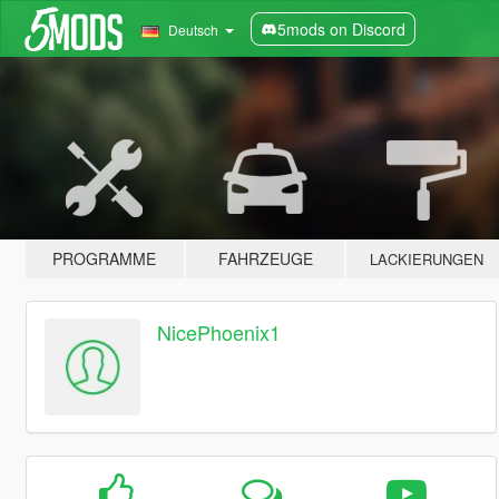
5mods on Discord
Deutsch
PROGRAMME
FAHRZEUGE
LACKIERUNGEN
NicePhoenix1