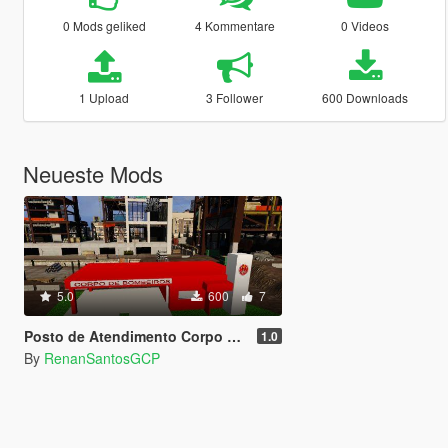
0 Mods geliked
4 Kommentare
0 Videos
1 Upload
3 Follower
600 Downloads
Neueste Mods
5.0
600
7
Posto de Atendimento Corpo de Bombeiros [SP / FiveM]
1.0
By
RenanSantosGCP