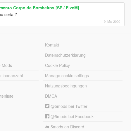
mento Corpo de Bombeiros [SP / FiveM]
e seria ?
19. Mai 2020
Kontakt
Datenschutzerklärung
e Mods
Cookie Policy
wnloadanzahl
Manage cookie settings
e
Nutzungsbedingungen
enliste
DMCA
@5mods bei Twitter
@5mods bei Facebook
5mods on Discord