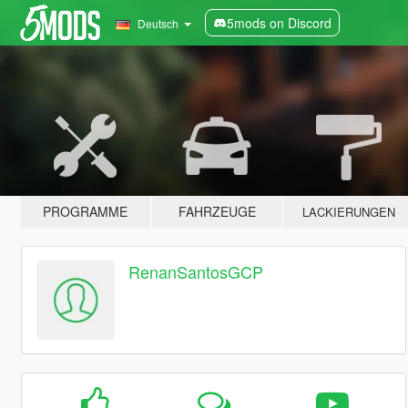
5mods on Discord
Deutsch
PROGRAMME
FAHRZEUGE
LACKIERUNGEN
RenanSantosGCP