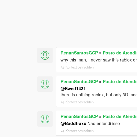
RenanSantosGCP
»
Posto de Atendi
why this man, I never saw this rablox or
Kontext betrachten
RenanSantosGCP
»
Posto de Atendi
@Swed1431
there is nothing roblox, but only 3D mo
Kontext betrachten
RenanSantosGCP
»
Posto de Atendi
@Baddtraxx
Nao entendi isso
Kontext betrachten