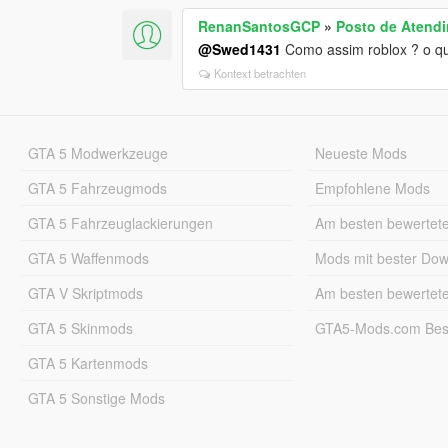
RenanSantosGCP
»
Posto de Atendi
@Swed1431
Como assim roblox ? o qu
Kontext betrachten
GTA 5 Modwerkzeuge
Neueste Mods
GTA 5 Fahrzeugmods
Empfohlene Mods
GTA 5 Fahrzeuglackierungen
Am besten bewertet
GTA 5 Waffenmods
Mods mit bester Do
GTA V Skriptmods
Am besten bewertet
GTA 5 Skinmods
GTA5-Mods.com Best
GTA 5 Kartenmods
GTA 5 Sonstige Mods