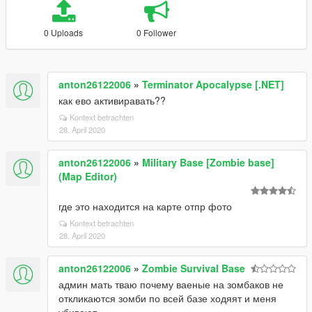
0 Uploads
0 Follower
anton26122006
»
Terminator Apocalypse [.NET]
как ево активиравать??
Kontext betrachten
28. April 2020
anton26122006
»
Military Base [Zombie base]
(Map Editor)
где это находится на карте отпр фото
Kontext betrachten
28. April 2020
anton26122006
»
Zombie Survival Base
админ мать тваю почему ваеные на зомбаков не
откликаются зомби по всей базе ходяят и меня