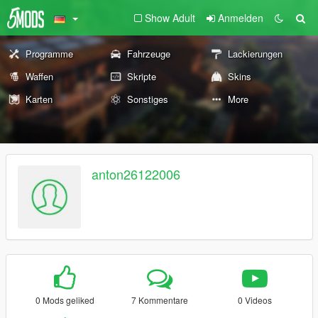
Show Adult
Anmelden
Programme
Fahrzeuge
Lackierungen
Waffen
Skripte
Skins
Karten
Sonstiges
More
anton26122006
0 Mods geliked
7 Kommentare
0 Videos