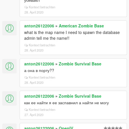
убивают
Kontext betrachten
28. April 2020
anton26122006
»
American Zombie Base
what is the map name I need to spawn the database
admin tell me the name!!
Kontext betrachten
28. April 2020
anton26122006
»
Zombie Survival Base
а она в порту??
Kontext betrachten
28. April 2020
anton26122006
»
Zombie Survival Base
как ее найти я ее заспавнил а найти не могу
Kontext betrachten
27. April 2020
anton26122006
»
OpenIV