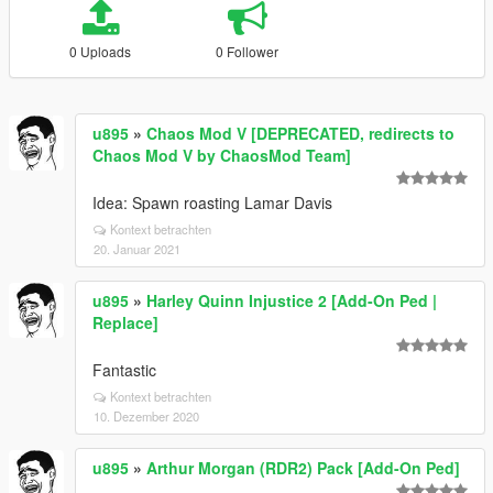
0 Uploads
0 Follower
u895
»
Chaos Mod V [DEPRECATED, redirects to
Chaos Mod V by ChaosMod Team]
Idea: Spawn roasting Lamar Davis
Kontext betrachten
20. Januar 2021
u895
»
Harley Quinn Injustice 2 [Add-On Ped |
Replace]
Fantastic
Kontext betrachten
10. Dezember 2020
u895
»
Arthur Morgan (RDR2) Pack [Add-On Ped]