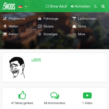
Show Adult
Anmelden
Programme
Fahrzeuge
Lackierungen
Waffen
Skripte
Skins
Karten
Sonstiges
More
u895
47 Mods geliked
68 Kommentare
1 Video