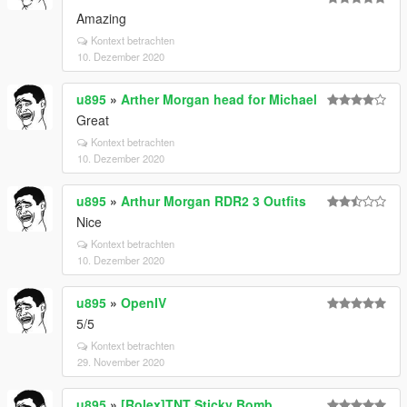
Amazing
Kontext betrachten
10. Dezember 2020
u895
»
Arther Morgan head for Michael
Great
Kontext betrachten
10. Dezember 2020
u895
»
Arthur Morgan RDR2 3 Outfits
Nice
Kontext betrachten
10. Dezember 2020
u895
»
OpenIV
5/5
Kontext betrachten
29. November 2020
u895
»
[Rolex]TNT Sticky Bomb