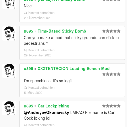
Nice
Kontext betrachten
29. November 2020
u895
»
Time-Based Sticky Bomb
Can you make a mod that sticky grenade can stick to
pedestrians ?
Kontext betrachten
29. November 2020
u895
»
XXXTENTACION Loading Screen Mod
I'm speechless. It's so legit
Kontext betrachten
5. März 2020
u895
»
Car Lockpicking
@AndreyevOkonievsky
LMFAO File name is Car
Cock licking lol
Kontext betrachten