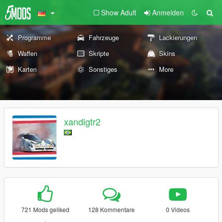
Show Adult
Anmelden
Programme
Fahrzeuge
Lackierungen
Waffen
Skripte
Skins
Karten
Sonstiges
More
xandigtr2
721 Mods geliked
128 Kommentare
0 Videos