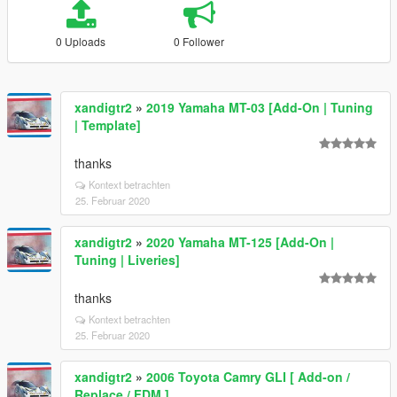
0 Uploads
0 Follower
xandigtr2
»
2019 Yamaha MT-03 [Add-On | Tuning
| Template]
thanks
Kontext betrachten
25. Februar 2020
xandigtr2
»
2020 Yamaha MT-125 [Add-On |
Tuning | Liveries]
thanks
Kontext betrachten
25. Februar 2020
xandigtr2
»
2006 Toyota Camry GLI [ Add-on /
Replace / FDM ]