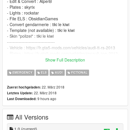
- Edit & Convert : AlperB
- Plates : skyrix
- Lights : rockstar
- File ELS : ObsidianGames
- Convert gendarmerie : tiki le kiwi
- Template (not available) : tiki le kiwi
- Skin "polizei" : tiki le kiwi
---------------------------------
- Vehicle : https://fr.gta5-mods.com/vehicles/audi-tt-rs-2013
- Plates : https://fr.gta5-mods.com/vehicles/renault-zoe-2013-
add-on-replace-unlocked
Show Full Description
---------------------------------
EMERGENCY
ELS
AUDI
FICTIONAL
22. März 2018
Zuerst hochgeladen:
22. März 2018
Letztes Update:
9 hours ago
Last Downloaded:
All Versions
1.0
(current)