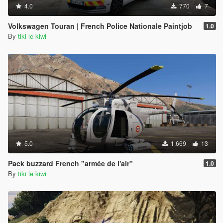
4.0
770
7
Volkswagen Touran | French Police Nationale Paintjob
1.0
By
tiki le kiwi
5.0
1.669
13
Pack buzzard French "armée de l'air"
1.0
By
tiki le kiwi