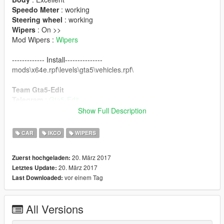
Speedo Meter
: working
Steering wheel
: working
Wipers
: On >>
Mod Wipers :
Wipers
------------- Install---------------
mods\x64e.rpf\levels\gta5\vehicles.rpf\
Team Gta5-Edit
Telegram
:
Gta5-Edit
or @Gta5Edit
Show Full Description
WebSite
:
Gta5-Edit
Screen by
: SaeedSG220
CAR
IKCO
WIPERS
20. März 2017
Zuerst hochgeladen:
20. März 2017
Letztes Update:
vor einem Tag
Last Downloaded:
All Versions