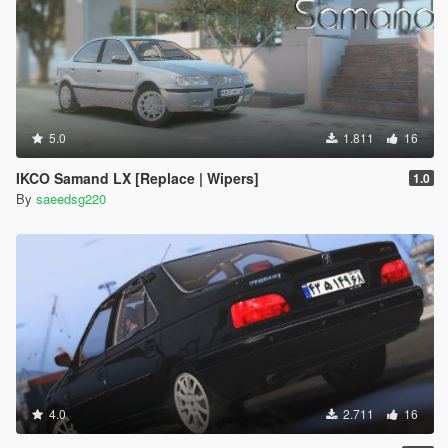
5.0
1.811
16
IKCO Samand LX [Replace | Wipers]
1.0
By
saeedsg220
4.0
2.711
16