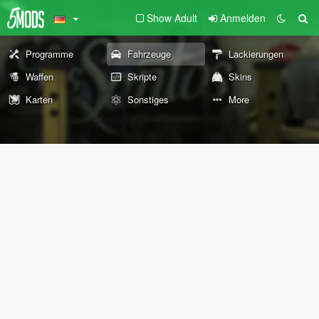
Show Adult
Anmelden
Programme
Fahrzeuge
Lackierungen
Waffen
Skripte
Skins
Karten
Sonstiges
More