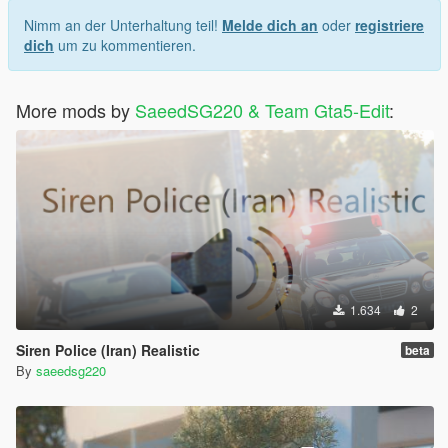
Nimm an der Unterhaltung teil!
Melde dich an
oder
registriere
dich
um zu kommentieren.
More mods by
SaeedSG220 & Team Gta5-Edit
:
1.634
2
Siren Police (Iran) Realistic
beta
By
saeedsg220