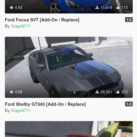
4.92
15.818
173
Ford Focus SVT [Add-On / Replace]
1.0
By
DragoN777
4.98
55.261
372
Ford Shelby GT500 [Add-On / Replace]
1.0
By
DragoN777