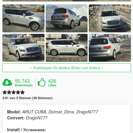
Ausklappen für weitere Bilder und Videos
50.743
426
Downloads
Likes
4.91 von 5 Sternen (39 Stimmen)
Model:
ARUT CUBA, Dolmat_Dima, DragoN777
Convert:
DragoN777
Install / Установка: