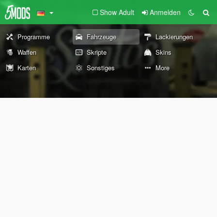
Show Adult
Anmelden
Programme
Fahrzeuge
Lackierungen
Waffen
Skripte
Skins
Karten
Sonstiges
More