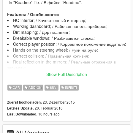
-In "Readme" file. / В файле "Readme".
Features: / Особенности:
HQ interior; / Качественный интерьер;
Working dashboard; / Рабочая панель приборов;
Dirt mapping; / Дерт маппинг;
Breakable windows; / Разбиваются стекла;
Correct player position; / Корректное положение водителя;
Hands on the steering wheel; / Руки на руле;
Correct collision; / Правильная колизия;
Real reflection in the mirrors; / Реальные отражения в
зеркалах;
The wood in interior is painted the second color / Дерево в
Show Full Description
интерьере красится во второй цвет
CAR
ADD-ON
SUV
INFINITI
Changes in version 1.1: / Изменения в версии 1.1:
23. Dezember 2015
Zuerst hochgeladen:
The reduced weight of the 3d model / Уменьшен вес 3d
20. Februar 2016
Letztes Update:
модели;
10 hours ago
Last Downloaded:
Added Low-poly Lods( for optimization purposes) /
Добавлены Low-poly лоды( в целях оптимизации);
Fixed proportions of the car / Исправлены пропорции
All Versions