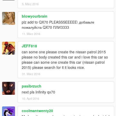
5. März 2016
blowyourbrain
plz add to QX70 PLEASSSEEEEE\ добавьте
пожалуйста QX70 ПЛИЗЗЗЗ
11. März 2016
JEFF818
can some one please create the nissan patrol 2015
please no body created this car and i love this car so
please can some one create this car (nissan patrol
2015) please search for it it looks nice.
31. März 2016
pasibrzuch
next pls Infinity qx70
10. April 2016
coolmantwenty20