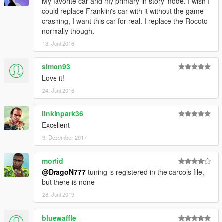
My favorite car and my primary in story mode. I wish I
could replace Franklin's car with it without the game
crashing, I want this car for real. I replace the Rocoto
normally though.
13. Juni 2016
simon93
Love it!
24. Juni 2016
linkinpark36
Excellent
9. Dezember 2017
mortid
@DragoN777
tuning is registered in the carcols file,
but there is none
28. Juni 2019
bluewaffle_