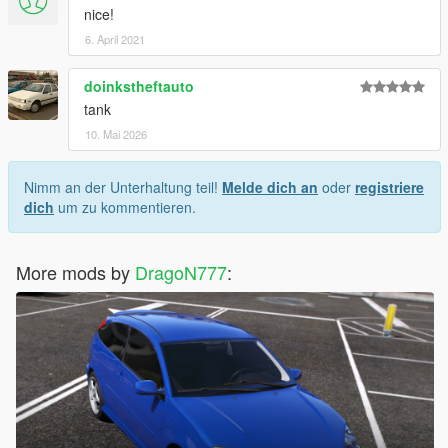
nice!
6. April 2021
doinkstheftauto
tank
10. Mai 2026
Nimm an der Unterhaltung teil!
Melde dich an
oder
registriere
dich
um zu kommentieren.
More mods by
DragoN777
: