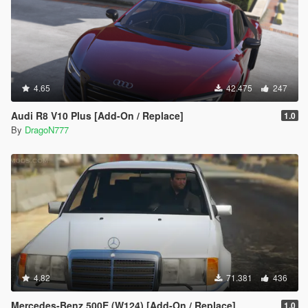
4.65
42.475
247
Audi R8 V10 Plus [Add-On / Replace]
1.0
By
DragoN777
4.82
71.381
436
Mercedes-Benz 500E (W124) [Add-On / Replace]
1.0