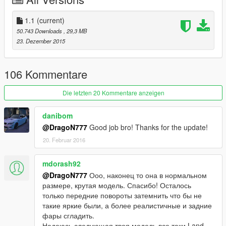
автомобиля;
Minor fixes / Мелкие исправления
1.1
(current)
50.743 Downloads
, 29,3 MB
23. Dezember 2015
106 Kommentare
Die letzten 20 Kommentare anzeigen
danibom
@DragoN777
Good job bro! Thanks for the update!
20. Februar 2016
mdorash92
@DragoN777
Ооо, наконец то она в нормальном
размере, крутая модель. Спасибо! Осталось
только передние повороты затемнить что бы не
такие яркие были, а более реалистичные и задние
фары сгладить.
Надеюсь следующая твоя модель все таки Land