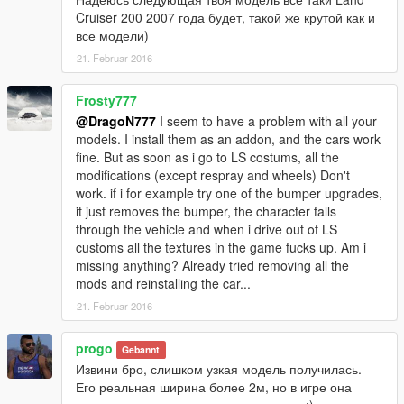
Cruiser 200 2007 года будет, такой же крутой как и
все модели)
21. Februar 2016
Frosty777
@DragoN777
I seem to have a problem with all your
models. I install them as an addon, and the cars work
fine. But as soon as i go to LS costums, all the
modifications (except respray and wheels) Don't
work. if i for example try one of the bumper upgrades,
it just removes the bumper, the character falls
through the vehicle and when i drive out of LS
customs all the textures in the game fucks up. Am i
missing anything? Already tried removing all the
mods and reinstalling the car...
21. Februar 2016
progo
Gebannt
Извини бро, слишком узкая модель получилась.
Его реальная ширина более 2м, но в игре она