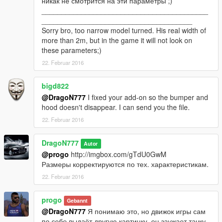
никак не смотрится на эти параметры ;)
__________________________________________
______________________________________
Sorry bro, too narrow model turned. His real width of
more than 2m, but in the game it will not look on
these parameters;)
22. Februar 2016
bigd822
@DragoN777
I fixed your add-on so the bumper and
hood doesn't disappear. I can send you the file.
22. Februar 2016
DragoN777
Autor
@progo
http://imgbox.com/gTdU0GwM
Размеры корректируются по тех. характеристикам.
22. Februar 2016
progo
Gebannt
@DragoN777
Я понимаю это, но движок игры сам
по себе выдаёт другую картинку, он заужает тачку.