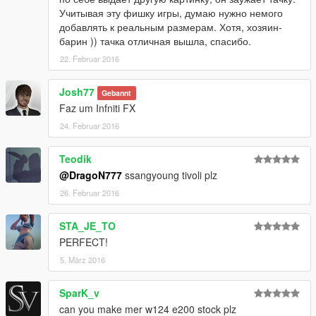
Учитывая эту фишку игры, думаю нужно немого
добавлять к реальным размерам. Хотя, хозяин-
барин )) тачка отличная вышла, спасибо.
22. Februar 2016
Josh77
Gebannt
Faz um Infniti FX
24. Februar 2016
Teodik
@DragoN777
ssangyoung tivoli plz
26. Februar 2016
STA_JE_TO
PERFECT!
5. März 2016
SparK_v
can you make mer w124 e200 stock plz