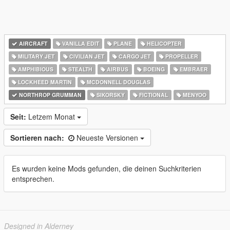
AIRCRAFT
VANILLA EDIT
PLANE
HELICOPTER
MILITARY JET
CIVILIAN JET
CARGO JET
PROPELLER
AMPHIBIOUS
STEALTH
AIRBUS
BOEING
EMBRAER
LOCKHEED MARTIN
MCDONNELL DOUGLAS
NORTHROP GRUMMAN
SIKORSKY
FICTIONAL
MENYOO
Seit:
Letzem Monat
Sortieren nach:
Neueste Versionen
Es wurden keine Mods gefunden, die deinen Suchkriterien
entsprechen.
Designed in Alderney