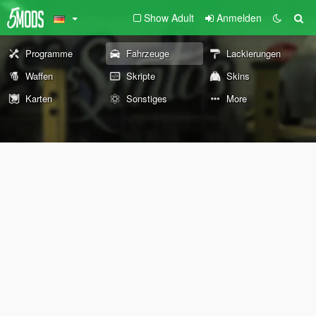
Show Adult
Anmelden
Programme
Fahrzeuge
Lackierungen
Waffen
Skripte
Skins
Karten
Sonstiges
More